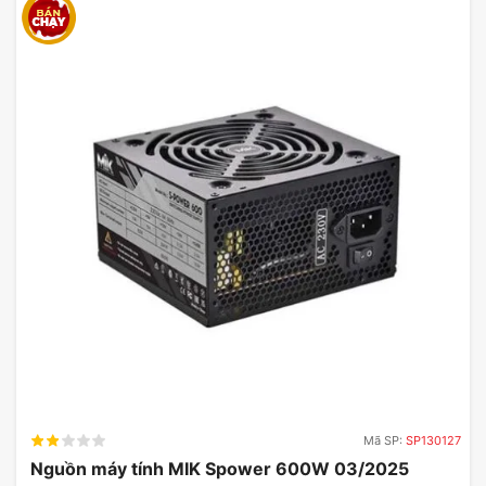
3 x
2 x
3 x DisplayPort™
DisplayPort
DisplayPort
DisplayPort
2.1a
1.4a
1.4
Số màn
4
4
4
hình hỗ trợ
Hệ thống
Hệ thống
Hệ thống
Hệ thống tản
làm mát
làm mát
làm mát
nhiệt hiệu quả
kép
chủ động
Nguồn điện
khuyến
700W
600W
650W
nghị
Đầu nối
1 x 8-pin +
2 x 8-pin
2 x 8-pin
nguồn
1 x 6-pin
Đánh Giá Card màn hình ASRock
Radeon RX 9070 Challenger
16GB GDDR6
Mã SP:
SP130127
Nguồn máy tính MIK Spower 600W 03/2025
Card màn hình
ASRock Radeon RX 9070