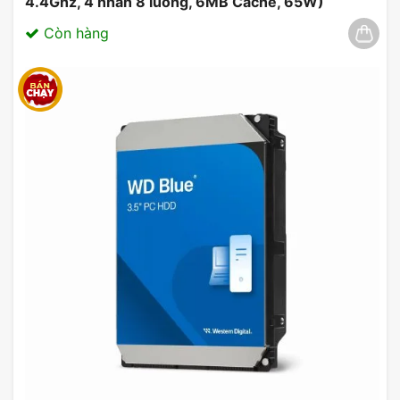
4.4Ghz, 4 nhân 8 luồng, 6MB Cache, 65W)
03/2025
Còn hàng
Card màn hình ASRock Radeon RX 9070
Challenger 16GB
4. Thiết Kế Tản Nhiệt Hiệu Quả
Card màn hình RX 9070
được trang bị hệ thống