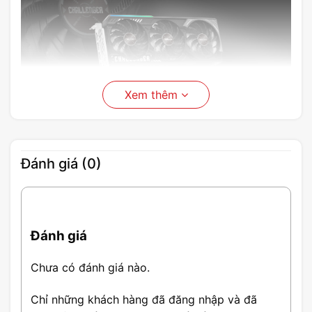
Xem thêm
Card màn hình ASRock Radeon RX 9070
Challenger 16GB
Thông Số Card màn hình
Đánh giá (0)
ASRock Radeon RX 9070
Challenger 16GB GDDR6
Đánh giá
GPU:
AMD Radeon™ RX 9070
Tiêu chuẩn Bus:
PCI® Express 5.0 x16
Chưa có đánh giá nào.
DirectX:
12 Ultimate
Chỉ những khách hàng đã đăng nhập và đã
OpenGL:
4.6