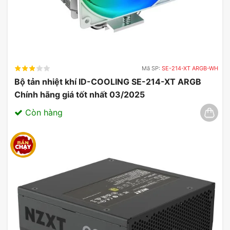
đặt vào nhiều loại thùng máy khác nhau. Điều này
rất thuận tiện cho cả những người mới bắt đầu và
các kỹ thuật viên chuyên nghiệp.
Mã SP:
SE-214-XT ARGB-WH
Bộ tản nhiệt khí ID-COOLING SE-214-XT ARGB
Chính hãng giá tốt nhất 03/2025
Còn hàng
Card màn hình ASRock Radeon RX 9070
Challenger 16GB
Gợi Ý Cấu Hình Tương Thích
Card màn hình ASRock Radeon
RX 9070 Challenger 16GB