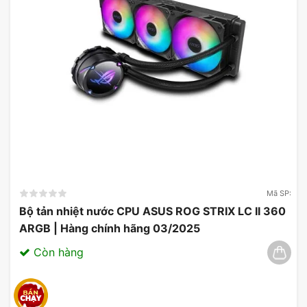
SUPRIM SOC
được trang bị công nghệ
Ray
Tracing
tiên tiến, cho phép tái tạo ánh sáng và
bóng tối một cách chân thực, mang đến trải
nghiệm hình ảnh sống động và sắc nét. Công
nghệ đặc biệt hữu ích trong các tựa game hành
động và mô phỏng, nơi mà việc mô phỏng ánh
sáng chính xác có thể tạo ra sự khác biệt lớn trong
trải nghiệm người chơi.
Mã SP:
Bộ tản nhiệt nước CPU ASUS ROG STRIX LC II 360
ARGB | Hàng chính hãng 03/2025
Còn hàng