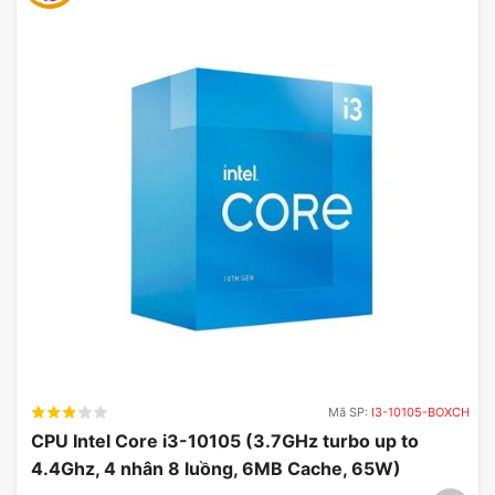
Card Màn Hình MSI GeForce RTX 5080 16GB
SUPRIM SOC
Hiệu Năng Đồ Họa Vượt Trội
Với
16GB bộ nhớ GDDR7
và
10752
nhân CUDA
,
card đồ họa
MSI GeForce RTX 5080
SUPRIM
SOC
có khả năng xử lý hàng triệu phép toán mỗi
giây, đáp ứng tốt mọi yêu cầu từ các ứng dụng đồ
họa nặng cho đến các trò chơi có đồ họa phong
phú. Tốc độ
xung nhịp Boost lên tới 2.7 GHz
cho
phép card hoạt động mạnh mẽ trong mọi tình
huống, từ chơi game cho đến render video.
Mã SP:
I3-10105-BOXCH
CPU Intel Core i3-10105 (3.7GHz turbo up to
4.4Ghz, 4 nhân 8 luồng, 6MB Cache, 65W)