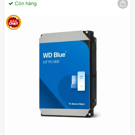
03/2025
Còn hàng
Card Màn Hình MSI GeForce RTX 5080 16GB
SUPRIM SOC
Hệ Thống Tản Nhiệt HYPER FROZR
Hệ thống tản nhiệt HYPER FROZR của
MSI
đảm
bảo rằng card luôn hoạt động ở nhiệt độ lý tưởng.
Với ba quạt lớn cùng thiết kế độc quyền giúp tối
ưu hóa luồng không khí, card
MSI GeForce RTX
5080
SUPRIM SOC
sẽ vận hành ổn định và không
bị quá nhiệt, cho phép người dùng yên tâm trong
những lúc sử dụng cường độ cao.