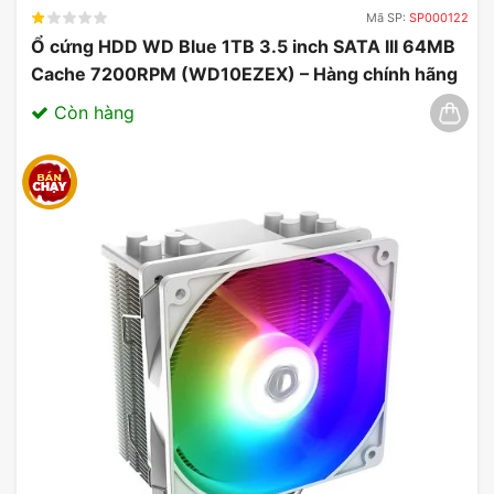
Mã SP:
SP000122
Ổ cứng HDD WD Blue 1TB 3.5 inch SATA III 64MB
Cache 7200RPM (WD10EZEX) – Hàng chính hãng
03/2025
Còn hàng
Card Màn Hình MSI GeForce RTX 5080 16GB
SUPRIM SOC