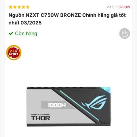
SUPRIM SOC Với Card Màn Hình
Mã SP:
C750W
Khác
Nguồn NZXT C750W BRONZE Chính hãng giá tốt
nhất 03/2025
CARD MÀN
Còn hàng
GIGABYTE
ASUS ROG
HÌNH MSI
AORRUS
ASTRAL
GEFORCE
THÔNG
GEFORCE
GEFORCE
RTX 5080
SỐ
RTX 5080
RTX 5080
16GB
MASTER
OC
SUPRIM
16GB
EDITION
SOC
NVIDIA
NVIDIA
NVIDIA
GPU
GeForce RTX
GeForce
GeForce
5080
RTX 5080
RTX 5080
Xung nhịp
2.7 GHz
2.7 GHz
2.7 GHz
Boost
Nhân
10752
10752
10752
CUDA
Dung lượng
16 GB
16 GB
16 GB
bộ nhớ