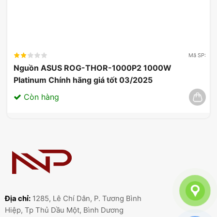
Loại bộ
GDDR7
GDDR7
GDDR7
nhớ
HDMI
2.1
2.1
2.1
DisplayPort
2.1
2.1
2.1
Mã SP:
Nguồn ASUS ROG-THOR-1000P2 1000W
Số màn
4
4
4
Platinum Chính hãng giá tốt 03/2025
hình hỗ trợ
Hệ thống
Làm mát
Làm mát
Làm mát
Còn hàng
làm mát
bằng quạt
bằng quạt
bằng quạt
Nguồn điện
khuyến
850W
850W
850W
nghị
Đầu nối
16-pin
16-pin
16-pin
nguồn
Đánh Giá Card Màn Hình MSI
Địa chỉ:
1285, Lê Chí Dân, P. Tương Bình
GeForce RTX 5080 16GB
Hiệp, Tp Thủ Dầu Một, Bình Dương