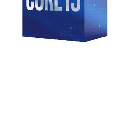
 năng hỗ trợ việc ép xung đơn giản và
 dễ dàng điều chỉnh hệ thống điện áp
Back Panel I/O
ng phải lo lắng về các vấn đề liên
Ports
ch chủ còn tích hợp các tính năng bảo
ảo vệ tránh khỏi những tác động tiêu
y trì hiệu suất của bất kỳ hệ thống
ông làm người dùng thất vọng. Bo
kế mạch điện giúp giảm bớt việc sinh
u tải cao. Điều này đặc biệt quan
c ứng dụng nặng, khi mà nhiệt độ có
Internal I/O
Connectors