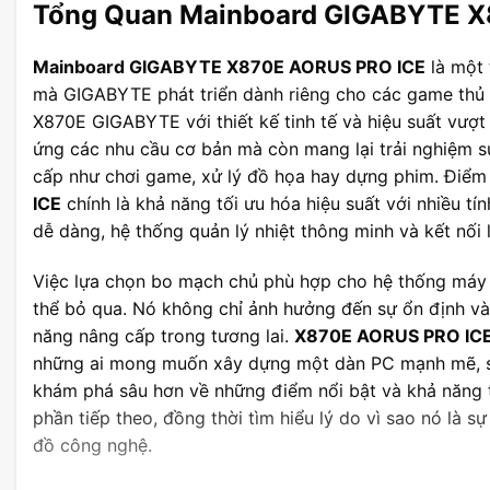
Tổng Quan Mainboard GIGABYTE 
Mainboard GIGABYTE X870E AORUS PRO ICE
là một 
mà GIGABYTE phát triển dành riêng cho các game thủ
X870E GIGABYTE với thiết kế tinh tế và hiệu suất vượ
ứng các nhu cầu cơ bản mà còn mang lại trải nghiệm s
cấp như chơi game, xử lý đồ họa hay dựng phim. Điểm
ICE
chính là khả năng tối ưu hóa hiệu suất với nhiều tí
dễ dàng, hệ thống quản lý nhiệt thông minh và kết nối li
Việc lựa chọn bo mạch chủ phù hợp cho hệ thống máy 
thể bỏ qua. Nó không chỉ ảnh hưởng đến sự ổn định và
năng nâng cấp trong tương lai.
X870E AORUS PRO IC
những ai mong muốn xây dựng một dàn PC mạnh mẽ, s
khám phá sâu hơn về những điểm nổi bật và khả năng 
phần tiếp theo, đồng thời tìm hiểu lý do vì sao nó là s
đồ công nghệ.