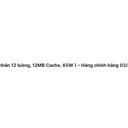
ng về kết nối, một điểm cộng lớn
ính cá nhân mạnh mẽ. Bo mạch
t nhiều GPU để tăng cường hiệu suất
e-C giúp người dùng kết nối nhanh
 như ổ cứng ngoài hay các thiết bị
Unique
 nhân 12 luồng, 12MB Cache, 65W ) – Hàng chính hãng 03
Features
I/O Controller
BIOS