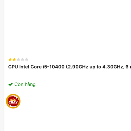
Mainboard X870E AORUS PRO ICE
mang đến sự đa dạ
cho những người dùng muốn xây dựng hệ thống máy t
GIGABYTE sở hữu nhiều khe cắm PCIe, cho phép lắp đặ
đồ họa. Ngoài ra, các cổng USB 3.2 Gen 2 và USB Typ
chóng và linh hoạt với các thiết bị ngoại vi, chẳng hạn
gaming.
CPU Intel Core i5-10400 (2.90GHz up to 4.30GHz, 6
Còn hàng