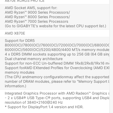
X870E AORUS PRO ICE
AMD Socket AM5, support for:
AMD Ryzen™ 9000 Series Processors/
AMD Ryzen™ 8000 Series Processors/
AMD Ryzen™ 7000 Series Processors
(Go to GIGABYTE's website for the latest CPU support list.)
AMD X870E
Support for DDR5
8000(OC)/7800(OC)/7600(OC)/7200(OC)/7000(OC)/6800(OC)
6000(OC)/5600(OC)/5200/4800/4400 MT/s memory modules
4 x DDR5 DIMM sockets supporting up to 256 GB (64 GB sing
Dual channel memory architecture
Support for non-ECC Un-buffered DIMM 1Rx8/2Rx8/1Rx16 me
Support forAMD EXtended Profiles for Overclocking (AMD EXP
memory modules
(The CPU andmemory configurationmay affect the supportedme
number of DRAM modules, please refer to "Memory Support Li
information.)
Integrated Graphics Processor with AMD Radeon™ Graphics su
- 2 x USB4® USB Type-C® ports, supporting USB4 and Display
resolution of 3840x2160@240 Hz
* Support for DisplayPort 1.4 version and HDR.