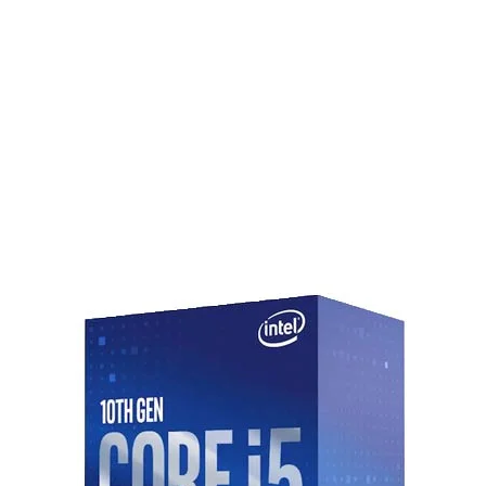
Communication
 trong phân khúc mainboard dành cho
 cùng những công nghệ tiên tiến, X870E
 ổn định mà còn mang lại trải
g cho những game thủ và những người
 mạnh mẽ.
USB
ng tiêu chuẩn cao nhất để đảm bảo
 game cũng như các ứng dụng đòi hỏi
cking) của bo mạch GIGABYTE cho
Audio
giúp tăng cường khả năng hoạt động