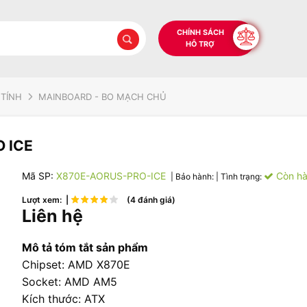
CHÍNH SÁCH
HỖ TRỢ
 TÍNH
MAINBOARD - BO MẠCH CHỦ
 ICE
Mã SP:
X870E-AORUS-PRO-ICE
Còn h
| Bảo hành:
| Tình trạng:
Lượt xem: |
(4 đánh giá)
Liên hệ
Mô tả tóm tắt sản phẩm
Chipset: AMD X870E
Socket: AMD AM5
Kích thước: ATX