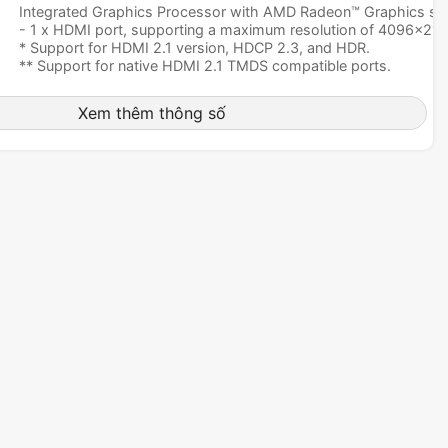
Integrated Graphics Processor with AMD Radeon™ Graphics su
- 1 x HDMI port, supporting a maximum resolution of 4096x2
* Support for HDMI 2.1 version, HDCP 2.3, and HDR.
** Support for native HDMI 2.1 TMDS compatible ports.
- 1 x front HDMI port, supporting a maximum resolution of 1
Xem thêm thông số
* Support for HDMI 1.4 version
(Graphics specifications may vary depending on CPU support.)
1x PCI Express x16 slot (PCIEX16), integrated in the CPU:
AMD Ryzen™ 9000/7000 Series Processors support PCIe 5.0 
* The M2B_CPU and M2C_CPU connectors share bandwidth with
When theM2B_CPU orM2C_CPU connector is populated, the PCIE
AMD Ryzen™ 8000 Series-Phoenix 1 Processors support PCIe 
AMD Ryzen™ 8000 Series-Phoenix 2 Processors support PCIe 
(The PCIEX16 slot can only support a graphics card or an NVMe 
installed, be sure to install it in the PCIEX16 slot.)
Chipset:
- 1 x PCI Express x16 slot, supporting PCIe 4.0 and running at 
- 1 x PCI Express x16 slot, supporting PCIe 3.0 and running at 
1 x M.2 connector (M2A_CPU), integrated in the CPU, supportin
25110/22110/2580/2280 SSDs: