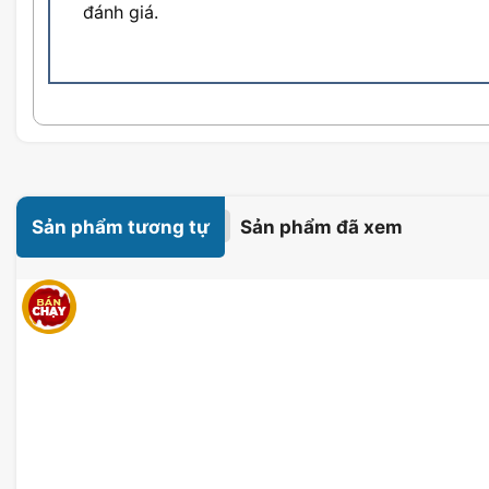
đánh giá.
Đặc Điểm Ổ cứng SSD MSI Spatium
NVMe M.2 Frozr
Sản phẩm tương tự
Sản phẩm đã xem
Tốc độ truyền tải dữ liệu siêu nhanh
Ổ cứng
MSI Spatium M580 4TB
được trang bị công n
đọc lên tới
14100 MB/s
và tốc độ ghi lên tới
12600 M
Công nghệ giúp tăng tốc độ khởi động hệ điều hành, m
cách nhanh chóng. Đối với những người làm việc với cá
Spatium M580 4TB sẽ tiết kiệm thời gian và tăng năng 