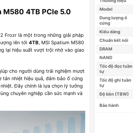
Thương hiệu
Model
m M580 4TB PCIe 5.0
Dung lượng ổ
cứng
Kiểu dáng
Frozr là một trong những giải pháp
Chuẩn kết nối
 lượng lên tới
4TB
, MSI Spatium M580
DRAM
 lại hiệu suất vượt trội nhờ vào giao
NAND
Tốc độ đọc tuần
 giúp cho người dùng trải nghiệm mượt
tự
 tản nhiệt hiệu quả, đảm bảo ổ cứng
Tốc độ ghi tuần
nhiệt. Đây chính là lựa chọn lý tưởng
tự
dùng chuyên nghiệp cần sức mạnh và
Độ bền (TBW)
Bảo hành