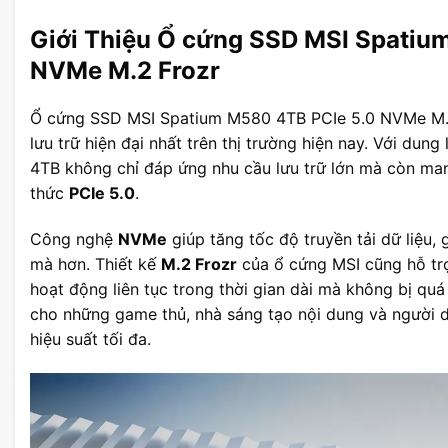
Giới Thiệu Ổ cứng SSD MSI Spatiu
NVMe M.2 Frozr
Ổ cứng SSD MSI Spatium M580 4TB PCIe 5.0 NVMe M.2 
lưu trữ hiện đại nhất trên thị trường hiện nay. Với dung
4TB không chỉ đáp ứng nhu cầu lưu trữ lớn mà còn mang
thức
PCIe 5.0
.
Công nghệ
NVMe
giúp tăng tốc độ truyền tải dữ liệu,
mà hơn. Thiết kế
M.2 Frozr
của ổ cứng MSI cũng hỗ trợ
hoạt động liên tục trong thời gian dài mà không bị quá 
cho những game thủ, nhà sáng tạo nội dung và người 
hiệu suất tối đa.