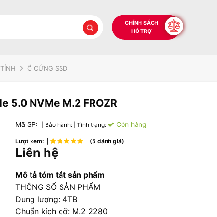
CHÍNH SÁCH
HỖ TRỢ
 TÍNH
Ổ CỨNG SSD
Ie 5.0 NVMe M.2 FROZR
Mã SP:
Còn hàng
| Bảo hành:
| Tình trạng:
Lượt xem: |
(5 đánh giá)
Liên hệ
Mô tả tóm tắt sản phẩm
THÔNG SỐ SẢN PHẨM
Dung lượng: 4TB
Chuẩn kích cỡ: M.2 2280