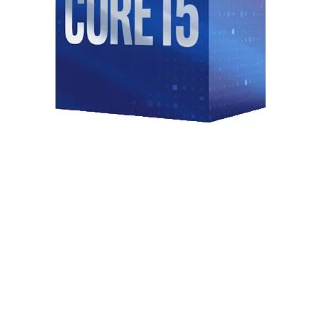
 phép người dùng lưu trữ một khối
t dung lượng.
 phần mềm, game hay dữ liệu cá nhân
ăng mở rộng và tính linh hoạt của
p dữ liệu một cách thuận tiện.