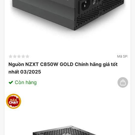
Tốc độ truyền tải không chỉ giúp cải thiện hiệu
suất làm việc mà còn tăng cường trải nghiệm
người dùng. Các yếu tố ảnh hưởng đến hiệu suất
của SSD bao gồm điều kiện môi trường và lắp đặt
dễ dàng. Hệ thống điều khiển hiện đại cùng
firmware mới nhất cũng đóng vai trò quan trọng
trong việc nâng cao tính tương thích với nhiều
thiết bị khác nhau trên thị trường.
Mã SP:
Nguồn NZXT C850W GOLD Chính hãng giá tốt
nhất 03/2025
Còn hàng