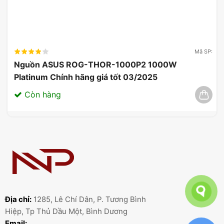
Trong quá trình lựa chọn một ổ cứng mới, cần cân
nhắc cả dung lượng lưu trữ và phần mềm quản lý
để đảm bảo vận hành trơn tru. Bên cạnh đó, việc
bảo trì hệ thống định kỳ cũng góp phần nâng cao
Mã SP:
hiệu suất hoạt động của cấu trúc 3D, firmware,
Nguồn ASUS ROG-THOR-1000P2 1000W
phần mềm quản lý và ứng dụng văn phòng.
Platinum Chính hãng giá tốt 03/2025
Còn hàng
Địa chỉ:
1285, Lê Chí Dân, P. Tương Bình
Các yếu tố hỗ trợ hiệu suất của laptop
Hiệp, Tp Thủ Dầu Một, Bình Dương
Email: