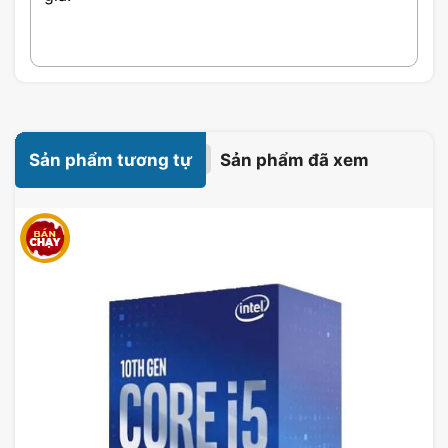
tối ưu hóa các tác vụ đa nhiệm.
Được trang bị công nghệ V-NAND tiên tiến, SSD
970 EVO Plus hỗ trợ tốc độ đọc lên đến 3.500
MB/s, mang lại trải nghiệm nhanh chóng và mượt
mà cho người sử dụng.
Sản phẩm tương tự
Sản phẩm đã xem
Đặc biệt, độ bền của SSD 970 EVO Plus cũng là
một điểm cộng lớn, giúp kéo dài tuổi thọ sử dụng
cho những ứng dụng nặng và đòi hỏi nhiều băng
thông. Đây quả thực là một lựa chọn hấp dẫn cho
bất kỳ ai cần nâng cao hiệu suất làm việc của
mình.