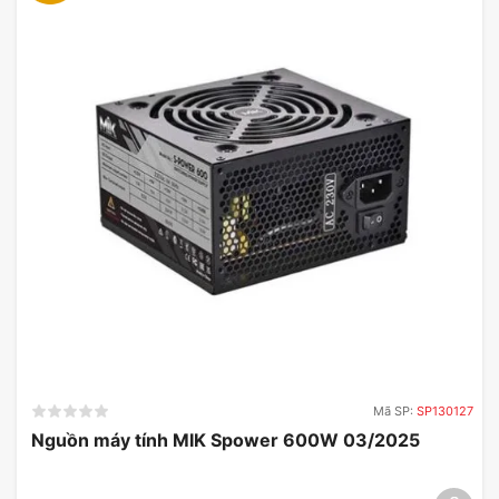
Giao tiếp NVME 1.3
Phiên bản NVMe 1.3 là một ví dụ điển hình cho sự
tiến bộ của SSD. Với
hiệu suất ổn định
vượt trội,
SSD Samsung 970 EVO Plus cho phép quá trình
truyền dữ liệu diễn ra nhanh chóng và hiệu quả
hơn.
Các ứng dụng đòi hỏi cao sẽ được hưởng lợi từ
tốc độ đọc và ghi nhanh hơn mà phiên bản 980
EVO Plus mang lại. Đồng thời, việc cải thiện
bảo
mật dữ liệu
cũng được chú trọng trong bản cập
nhật của SSD, đảm bảo an toàn cho thông tin
người dùng.
Mã SP:
SP130127
Hơn nữa, SSD Samsung 970 EVO Plus tăng cường
Nguồn máy tính MIK Spower 600W 03/2025
khả năng chịu nhiệt, hỗ trợ việc hoạt động trong
môi trường khắc nghiệt. Độ tin cậy cao của NVMe