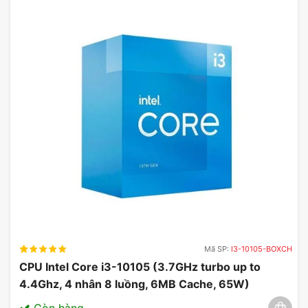
Các điểm hỗ trợ về công nghệ lưu trữ hiện
Mã SP:
I3-10105-BOXCH
đại
CPU Intel Core i3-10105 (3.7GHz turbo up to
Công nghệ lưu trữ hiện đại giúp tăng tốc độ truyền
4.4Ghz, 4 nhân 8 luồng, 6MB Cache, 65W)
dữ liệu lên đến 50% so với các phiên bản trước.
03/2025
Còn hàng