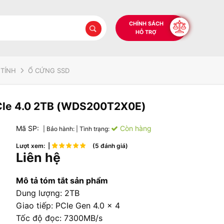
CHÍNH SÁCH
HỖ TRỢ
 TÍNH
Ổ CỨNG SSD
le 4.0 2TB (WDS200T2X0E)
Mã SP:
Còn hàng
| Bảo hành:
| Tình trạng:
Lượt xem: |
(5 đánh giá)
Liên hệ
Mô tả tóm tắt sản phẩm
Dung lượng: 2TB
Giao tiếp: PCIe Gen 4.0 x 4
Tốc độ đọc: 7300MB/s