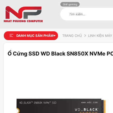
Ghế gaming
Tìm
kiếm:
DANH MỤC SẢN PHẨM
TRANG CHỦ
LINH KIỆN MÁY
Ổ Cứng SSD WD Black SN850X NVMe PC
Add to
wishlist