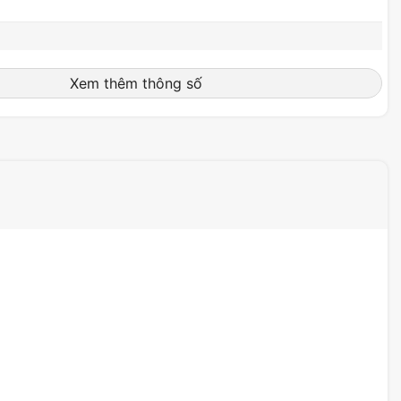
1100K IOPS
Xem thêm thông số
3,15" x 0,87" x 0,09"
7,5g
BSMI, CAN ICES-3(B)/NMB-3(B), CE,
FCC, KCC, Maroc, RCM, TUV, UL,
VCCI