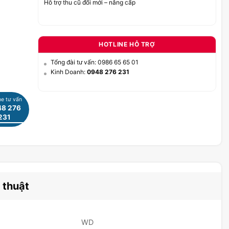
Hỗ trợ thu cũ đổi mới – nâng cấp
HOTLINE HỖ TRỢ
Tổng đài tư vấn: 0986 65 65 01
Kinh Doanh:
0948 276 231
ne tư vấn
8 276
231
 thuật
WD