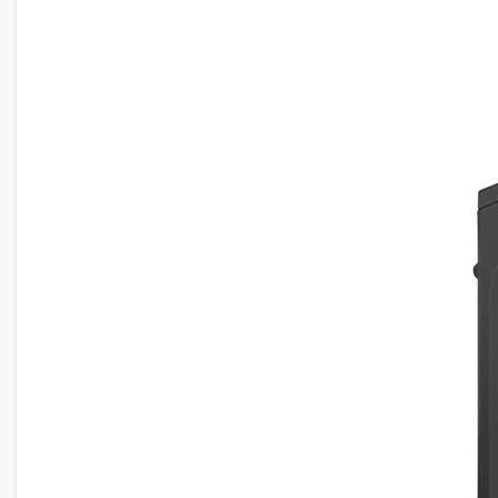
1 khe cắm VGA PCIe Gen5 x16
6 cổng cắm SATA SSD
1 cổng xuất hình DP 1.2, 1 cổng HDMI
6 cổng cắm USB Type A, 2 cổng USB Type C
Tích hợp Wifi 6E và Bluetooth 5.3