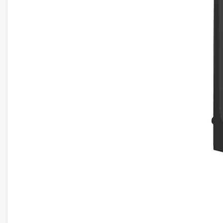
Bộ Nhớ Ram PC Adata Lancer Blade RGB 32G
Black
Với việc sử dụng Bộ Nhớ Ram PC Adata Lancer Blad