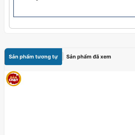
Sản phẩm tương tự
Sản phẩm đã xem
Bo mạch chủ Mainboard Asus TUF Gaming X6
Sử dụng Bo mạch chủ Mainboard Asus TUF Gaming X67
các cổng giao tiếp ăn chơi:
4 khe cắm RAM DDR5
4 khe cắm SSD M.2 PCIe Gen4 x4