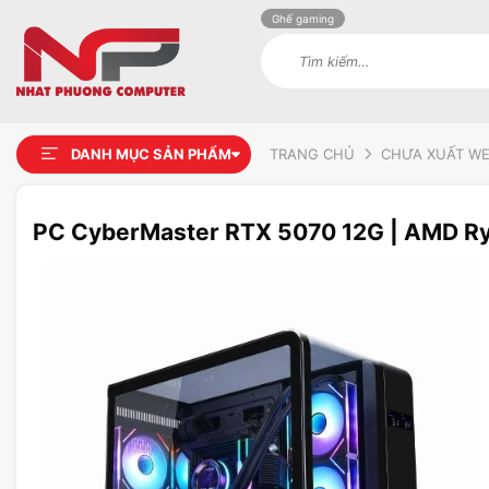
Ghế gaming
Tìm
kiếm:
DANH MỤC SẢN PHẨM
TRANG CHỦ
CHƯA XUẤT W
PC CyberMaster RTX 5070 12G | AMD R
Add to
wishlist