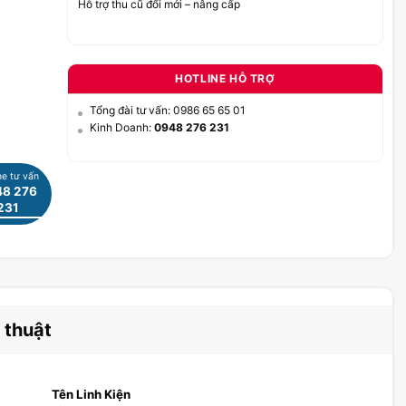
Hỗ trợ thu cũ đổi mới – nâng cấp
HOTLINE HỖ TRỢ
Tổng đài tư vấn: 0986 65 65 01
Kinh Doanh:
0948 276 231
ne tư vấn
8 276
231
 thuật
Tên Linh Kiện