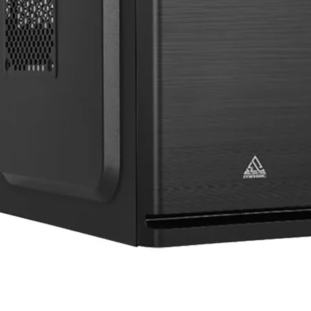
b (16Gbx2) DDR5 6000Mhz
e RGB 32Gb (16Gbx2) DDR5 6000Mhz