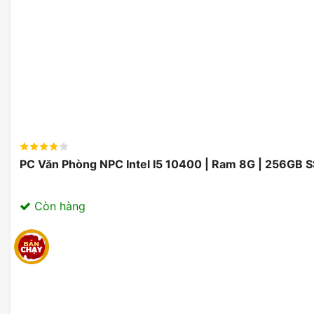
Black, bộ máy sẽ chạy ở chế độ Dual Channel, giúp hỗ 
Dòng RAM tích hợp bộ tản nhiệt giúp RAM hoạt động b
hơn. Ngoài ra RAM còn hỗ trợ XMP 3.0 giúp người dùng
chỉ với 1 cú click chuột.
PC Văn Phòng NPC Intel I5 10400 | Ram 8G | 256GB 
Còn hàng