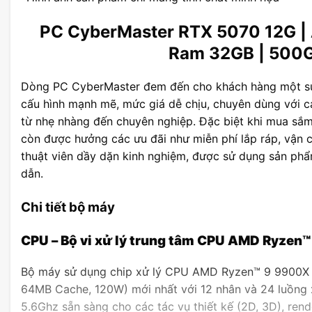
PC CyberMaster RTX 5070 12G |
Ram 32GB | 500
Dòng PC CyberMaster đem đến cho khách hàng một sự 
cấu hình mạnh mẽ, mức giá dễ chịu, chuyên dùng với cá
từ nhẹ nhàng đến chuyên nghiệp. Đặc biệt khi mua sắ
còn được hưởng các ưu đãi như miễn phí lắp ráp, vận 
thuật viên dầy dặn kinh nghiệm, được sử dụng sản phẩ
dẫn.
Chi tiết bộ máy
CPU – Bộ vi xử lý trung tâm CPU AMD Ryzen
Bộ máy sử dụng chip xử lý CPU AMD Ryzen™ 9 9900X 
64MB Cache, 120W) mới nhất với 12 nhân và 24 luồng xử
5.6Ghz sẵn sàng cho các tác vụ thiết kế (2D, 3D), ren