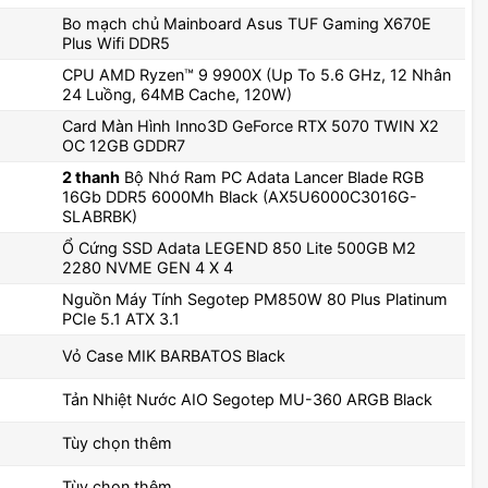
Bo mạch chủ Mainboard Asus TUF Gaming X670E
Plus Wifi DDR5
CPU AMD Ryzen™ 9 9900X (Up To 5.6 GHz, 12 Nhân
24 Luồng, 64MB Cache, 120W)
Card Màn Hình Inno3D GeForce RTX 5070 TWIN X2
OC 12GB GDDR7
2 thanh
Bộ Nhớ Ram PC Adata Lancer Blade RGB
16Gb DDR5 6000Mh Black (AX5U6000C3016G-
SLABRBK)
Ổ Cứng SSD Adata LEGEND 850 Lite 500GB M2
2280 NVME GEN 4 X 4
Nguồn Máy Tính Segotep PM850W 80 Plus Platinum
PCIe 5.1 ATX 3.1
Vỏ Case MIK BARBATOS Black
Tản Nhiệt Nước AIO Segotep MU-360 ARGB Black
Tùy chọn thêm
Tùy chọn thêm