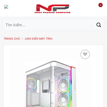
0
Tìm
kiếm:
TRANG CHỦ
LINH KIỆN MÁY TÍNH
Add to
wishlist