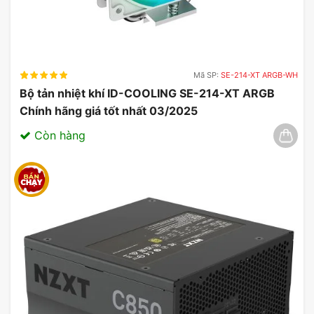
Mã SP:
SE-214-XT ARGB-WH
Bộ tản nhiệt khí ID-COOLING SE-214-XT ARGB
Building Bliss: Tận hưởng đam mê việc xây dựng
Chính hãng giá tốt nhất 03/2025
PC
Còn hàng
Niềm vui chưa từng có trong việc xây PC ,
Vỏ
case máy tính Montech King 95 Pro Black
có các
tấm kính tháo lắp nhanh và bên trong rộng rãi để
quản lý cáp gọn gàng, có khả năng lắp ráp dễ
dàng.