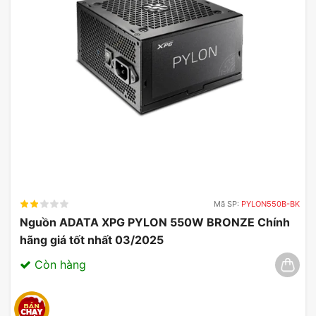
thể điều chỉnh được đã được cấp bằng sáng chế,
có thể xoay về phía trước để cải thiện luồng khí.
Thiết kế này mang đến sự linh hoạt cả về hiệu suất
làm mát lẫn tính thẩm mỹ, mang đến các tùy chọn
cá nhân hóa chưa từng có.
Mã SP:
PYLON550B-BK
Nguồn ADATA XPG PYLON 550W BRONZE Chính
hãng giá tốt nhất 03/2025
Còn hàng