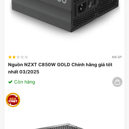
Mã SP:
Nguồn NZXT C850W GOLD Chính hãng giá tốt
nhất 03/2025
Còn hàng
Đổi mới trong mọi khung hình: Giá đỡ quạt bên
được cấp bằng sáng chế của chúng tôi
Thiết kế gắn quạt bên hông độc đáo để cải thiện
luồng không khí.
Vỏ case máy tính Montech King
95 Pro Black
giới thiệu giá đỡ quạt bên hông có