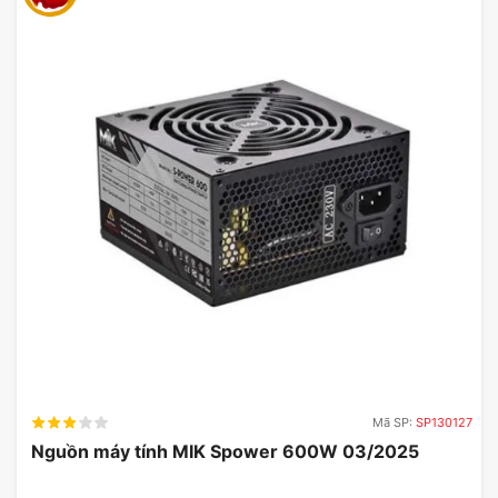
Chế độ luồng khí kép động
Chế độ kính sang trọng
Đạt được khả năng làm mát vỏ máy hiệu quả với
khe hút gió ở bên và bên dưới, kết hợp hoàn hảo
giữa chức năng và tính thẩm mỹ.
Chế độ lưới Turbo
Mã SP:
SP130127
Sử dụng khả năng làm mát 3 hướng, nó hút không
Nguồn máy tính MIK Spower 600W 03/2025
khí một cách hiệu quả từ phía trước, bên cạnh và
phía dưới đồng thời thoát nhiệt qua phía trên và