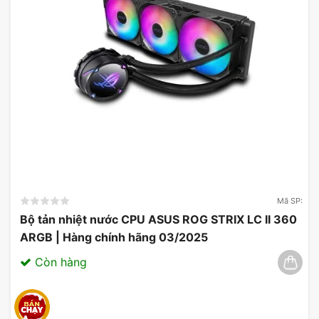
Mã SP:
Bộ tản nhiệt nước CPU ASUS ROG STRIX LC II 360
ARGB | Hàng chính hãng 03/2025
Còn hàng
Giải phóng sức mạnh kiên cường: Kính cường lực
kiên cường
Phá vỡ các rào cản: Kính của
Vỏ case máy tính