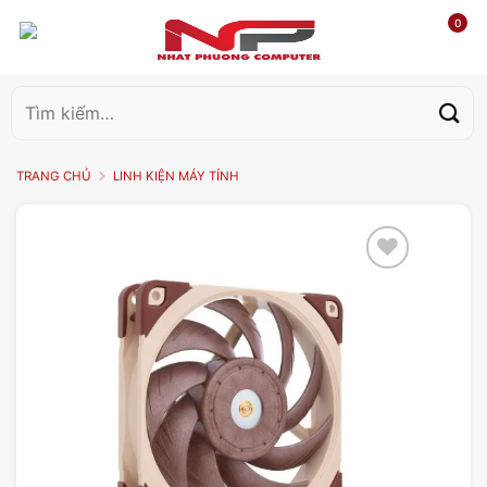
0
Tìm
kiếm:
TRANG CHỦ
LINH KIỆN MÁY TÍNH
Add to
wishlist