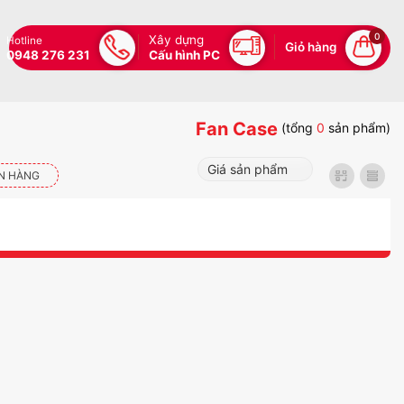
0
Xây dựng
Hotline
Giỏ hàng
0948 276 231
Cấu hình PC
Fan Case
(tổng
0
sản phẩm)
N HÀNG