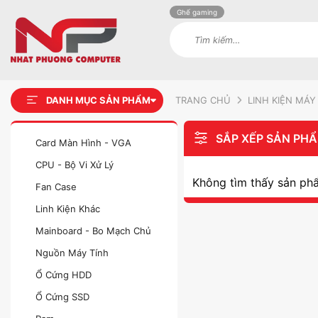
Ghế gaming
Tìm
kiếm:
DANH MỤC SẢN PHẨM
TRANG CHỦ
LINH KIỆN MÁY
SẮP XẾP SẢN PH
Card Màn Hình - VGA
CPU - Bộ Vi Xử Lý
Không tìm thấy sản ph
Fan Case
Linh Kiện Khác
Mainboard - Bo Mạch Chủ
Nguồn Máy Tính
Ổ Cứng HDD
Ổ Cứng SSD