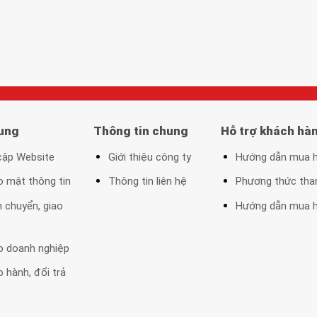
ung
Thông tin chung
Hỗ trợ khách hà
 cập Website
Giới thiệu công ty
Hướng dẫn mua h
o mật thông tin
Thông tin liên hệ
Phương thức tha
 chuyển, giao
Hướng dẫn mua h
o doanh nghiệp
 hành, đổi trả