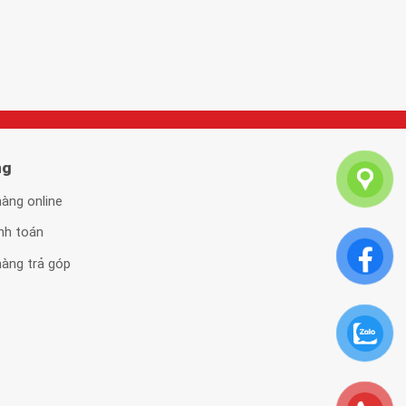
ng
àng online
nh toán
àng trả góp