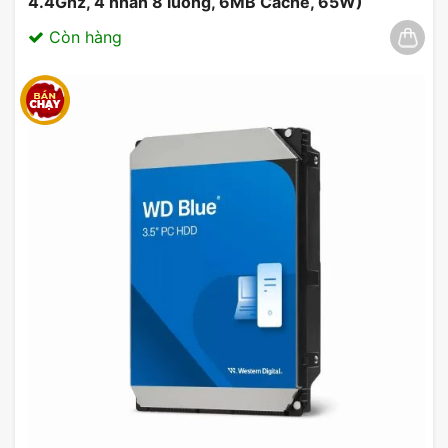
4.4Ghz, 4 nhân 8 luồng, 6MB Cache, 65W)
Hiệu Suất Làm Mát:
03/2025
Còn hàng
Với cấu trúc cánh quạt đặc biệt và công nghệ làm
mát tiên tiến, sản phẩm này cung cấp hiệu suất
làm mát tốt, giúp duy trì nhiệt độ hoạt động lý
tưởng cho các thành phần quan trọng trong hệ
thống máy tính của bạn.
Tương Thích Rộng Rãi