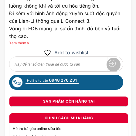
luồng không khí và tối ưu hóa tiếng ồn.
Đi kèm với hình ảnh động xuyên suốt độc quyền
của Lian-Li thông qua L-Connect 3.
Vòng bi FDB mang lại sự ổn định, độ bền và tuổi
thọ cao.
Gương vô cực mở rộng xung quanh khung với
Xem thêm
đường dẫn ánh sáng dài hơn để tạo ra một cái
Add to wishlist
nhìn thống nhất như chuỗi hoa cúc.
Có hai vùng ánh sáng để tăng khả năng tùy chỉnh
ánh sáng.
0948 276 231
Hệ thống khóa liên động UNIFAN giúp quản lý
Hotline tư vấn
cáp dễ dàng.
Bộ điều khiển tốc độ quạt và đèn LED được chia
SẢN PHẨM CÒN HÀNG TẠI
sẻ với UNIFAN TL.
Kiểm soát phần mềm hoàn chỉnh với L-Connect
CHÍNH SÁCH MUA HÀNG
3.
Hỗ trợ trả góp online siêu tốc