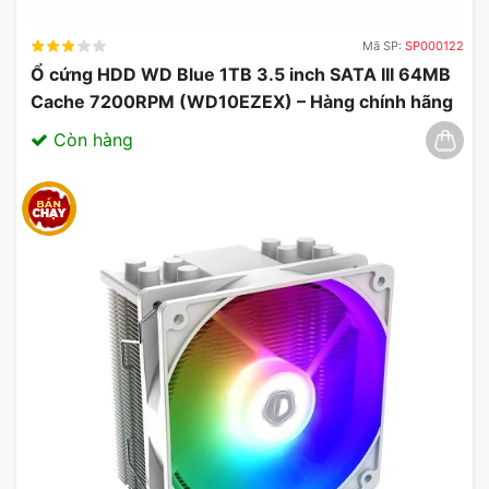
FAN TL LCD 120 tương thích với nhiều loại hệ
Mã SP:
SP000122
thống máy tính và các bo mạch chủ khác nhau,
Ổ cứng HDD WD Blue 1TB 3.5 inch SATA III 64MB
làm cho nó trở thành lựa chọn phù hợp cho nhiều
Cache 7200RPM (WD10EZEX) – Hàng chính hãng
người dùng khác nhau.
03/2025
Còn hàng