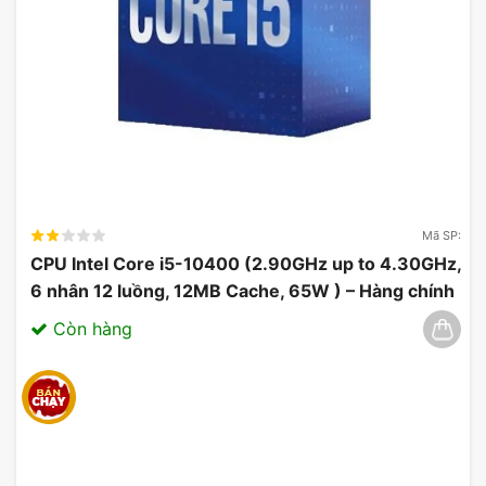
Hỗ Trợ Daisy Chain
Sản phẩm này hỗ trợ kết nối daisy chain, cho phép
bạn kết nối nhiều quạt với nhau một cách dễ dàng,
giảm thiểu việc sắp xếp dây và cải thiện quản lý
Mã SP:
dây cáp trong hệ thống.
CPU Intel Core i5-10400 (2.90GHz up to 4.30GHz,
6 nhân 12 luồng, 12MB Cache, 65W ) – Hàng chính
hãng 03/2025
Còn hàng