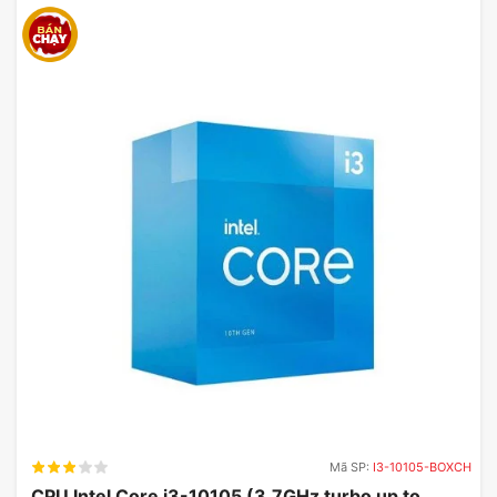
Mã SP:
I3-10105-BOXCH
CPU Intel Core i3-10105 (3.7GHz turbo up to