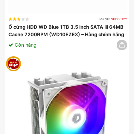
xã hội để cho chúng tôi biết những màu bổ sung
mà bạn muốn thấy có sẵn. Thị trường Việt Nam và
Mã SP:
SP000122
MyGear hiện cung cấp 2 lựa chọn đó là màu đen
Ổ cứng HDD WD Blue 1TB 3.5 inch SATA III 64MB
hoặc màu trắng
Cache 7200RPM (WD10EZEX) – Hàng chính hãng
03/2025
Còn hàng