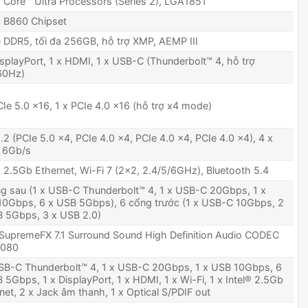
® Core™ Ultra Processors (Series 2), LGA1851
® B860 Chipset
 DDR5, tối đa 256GB, hỗ trợ XMP, AEMP III
isplayPort, 1 x HDMI, 1 x USB-C (Thunderbolt™ 4, hỗ trợ
0Hz)
CIe 5.0 x16, 1 x PCIe 4.0 x16 (hỗ trợ x4 mode)
.2 (PCIe 5.0 x4, PCIe 4.0 x4, PCIe 4.0 x4, PCIe 4.0 x4), 4 x
 6Gb/s
® 2.5Gb Ethernet, Wi-Fi 7 (2x2, 2.4/5/6GHz), Bluetooth 5.4
g sau (1 x USB-C Thunderbolt™ 4, 1 x USB-C 20Gbps, 1 x
0Gbps, 6 x USB 5Gbps), 6 cổng trước (1 x USB-C 10Gbps, 2
 5Gbps, 3 x USB 2.0)
upremeFX 7.1 Surround Sound High Definition Audio CODEC
080
SB-C Thunderbolt™ 4, 1 x USB-C 20Gbps, 1 x USB 10Gbps, 6
 5Gbps, 1 x DisplayPort, 1 x HDMI, 1 x Wi-Fi, 1 x Intel® 2.5Gb
net, 2 x Jack âm thanh, 1 x Optical S/PDIF out