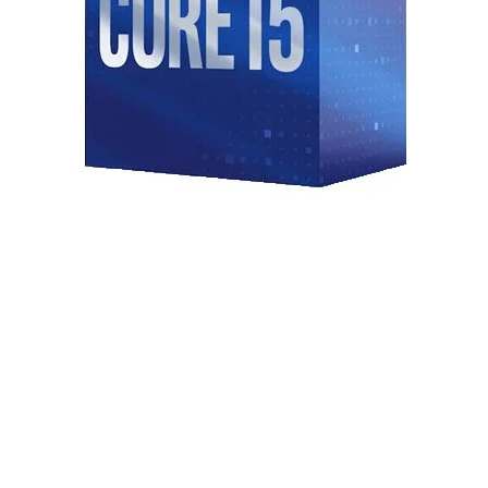
net, 2 x Jack âm thanh, 1 x Optical
ASUS Thermal Solution, ASUS EZ DIY,
h SV3H712 AMP
G CPU-Z, Dolby Atmos, AIDA64
urboV Core, Adobe Creative Cloud
 dùng thử), WinRAR (40 ngày dùng
STRIX B860-F GAMING