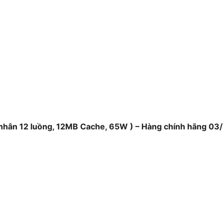
 DDR5
hỗ trợ bộ vi xử lý Intel® Core™
 đến hiệu suất xử lý cao cho các tác
 người dùng có thể dễ dàng chạy
đoạn.
 nhân 12 luồng, 12MB Cache, 65W ) – Hàng chính hãng 03