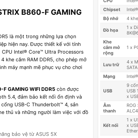
CPU
Intel
Chipset
Intel
 STRIX B860-F GAMING
Bộ nhớ
4 khe
1 x D
Đồ họa
8K@6
5 là một trong những lựa chọn
Khe
p hiện nay. Được thiết kế với tính
cắm mở
1 x P
 CPU Intel® Core™ Ultra Processors
rộng
với 4 khe cắm RAM DDR5, cho phép mở
4 x M
Lưu trữ
hình máy mạnh mẽ phục vụ cho chơi
SATA
Mạng
Intel
9 cổn
0-F GAMING WIFI DDR5
còn được
USB
USB 1
oth 5.4, đảm bảo kết nối ổn định và
x USB
a cổng USB-C Thunderbolt™ 4, sản
Âm
ROG S
thanh
ALC4
e thủ và những người làm việc với đồ
1 x U
Kết nối
x USB
Ether
h năng bảo vệ từ ASUS 5X