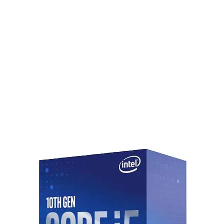
STRIX B860-F GAMING
1
II
rbolt™ 4, hỗ trợ 8K@60Hz)
(hỗ trợ x4 mode)
4, PCIe 4.0 x4), 4 x SATA 6Gb/s
), Bluetooth 5.4
C 20Gbps, 1 x USB 10Gbps, 6 x USB
ps, 3 x USB 2.0)
efinition Audio CODEC ALC4080
 1 x USB 10Gbps, 6 x USB 5Gbps, 1 x