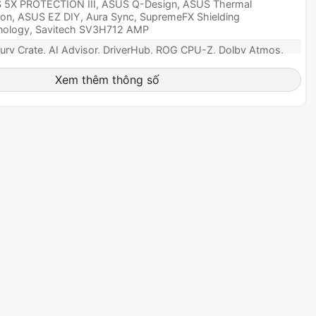
 5X PROTECTION III, ASUS Q-Design, ASUS Thermal
ion, ASUS EZ DIY, Aura Sync, SupremeFX Shielding
nology, Savitech SV3H712 AMP
ry Crate, AI Advisor, DriverHub, ROG CPU-Z, Dolby Atmos,
64 Extreme (60 ngày dùng thử), HWiNFO, ASUS GlideX,
V Core, Adobe Creative Cloud (thử dùng miễn phí), Norton
Xem thêm thông số
or Gamers (60 ngày dùng thử), WinRAR (40 ngày dùng thử)
 AMI BIOS, 256 Mb Flash ROM
ows® 11 (22H2 & sau)
12 inch x 9.6 inch)