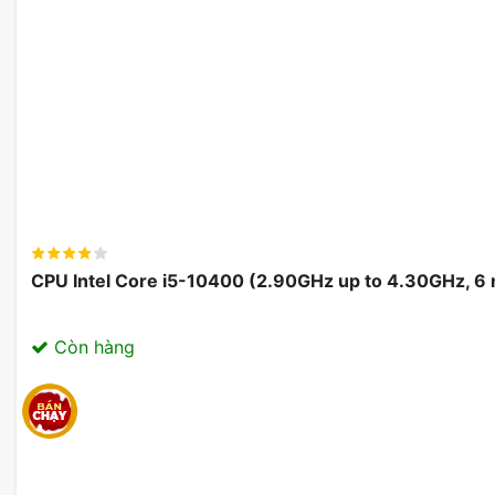
Bo mạch chủ
Asus ROG STRIX B860-F GAMING WIFI
Ultra Processors (Series 2) cùng chipset B860-F, mang
vụ nặng. Nhờ vào việc hỗ trợ tối đa 256GB RAM DDR5,
nhiều ứng dụng cùng lúc mà không lo lắng về sự gián 
CPU Intel Core i5-10400 (2.90GHz up to 4.30GHz, 6
Còn hàng