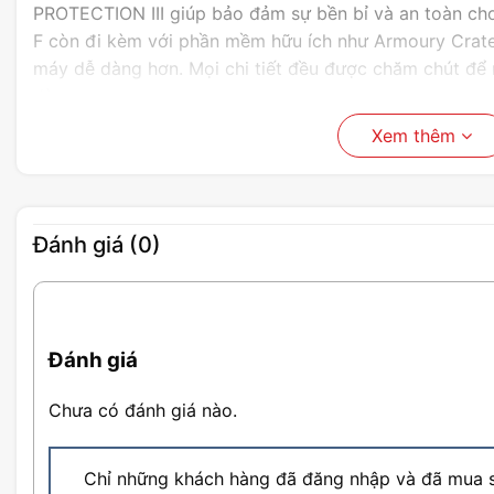
PROTECTION III giúp bảo đảm sự bền bỉ và an toàn ch
F còn đi kèm với phần mềm hữu ích như Armoury Crate, 
máy dễ dàng hơn. Mọi chi tiết đều được chăm chút để m
dùng.
Xem thêm
Tóm lại,
Asus ROG STRIX B860-F GAMING WIFI DDR5
mẽ mà còn là sự lựa chọn hoàn hảo cho những ai đang
lượng vừa đa năng, đáp ứng được mọi nhu cầu sử dụng
tạo nội dung.
Đánh giá (0)
Đánh giá
Chưa có đánh giá nào.
Chỉ những khách hàng đã đăng nhập và đã mua s