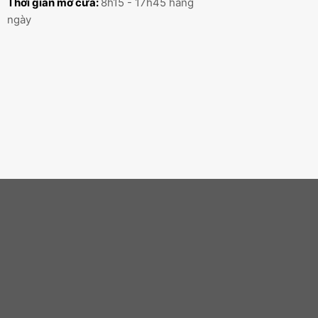
03/2025
Còn hàng
CÔNG NGHỆ
ĐẶC ĐIỂM
LƯU TRỮ
Ổ đĩa SSD
Tốc độ truy xuất nhanh
Ổ đĩa HDD
Dung lượng lớn
USB 2
Kết nối nhanh chóng
Hỗ trợ truyền tải âm thanh và hình
Giao thức HDMI
ảnh chất lượng cao
Tìm Hiểu Về Khe Cắm RAM của
ASRock X870E Nova
Khi xây dựng một hệ thống máy tính mạnh mẽ,
việc chú ý đến các yếu tố như hiệu suất và khả
năng mở rộng là rất quan trọng.
Khe cắm RAM của bo mạch chủ ASRock có vai trò