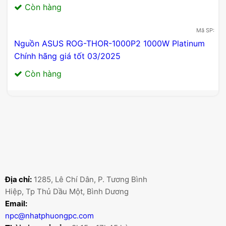
thuần là nền tảng, mà còn tích hợp các tính năng
cho phép thiết lập công nghệ lưu trữ, USB, HDMI,
Ethernet, âm thanh.
Mã SP:
I3-10105-BOXCH
CPU Intel Core i3-10105 (3.7GHz turbo up to
4.4Ghz, 4 nhân 8 luồng, 6MB Cache, 65W)