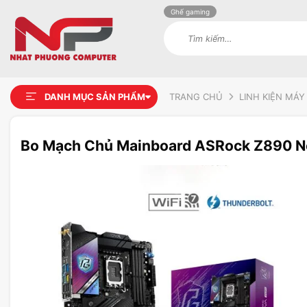
Ghế gaming
Tìm
kiếm:
DANH MỤC SẢN PHẨM
TRANG CHỦ
LINH KIỆN MÁY
Bo Mạch Chủ Mainboard ASRock Z890 N
Add to
wishlist