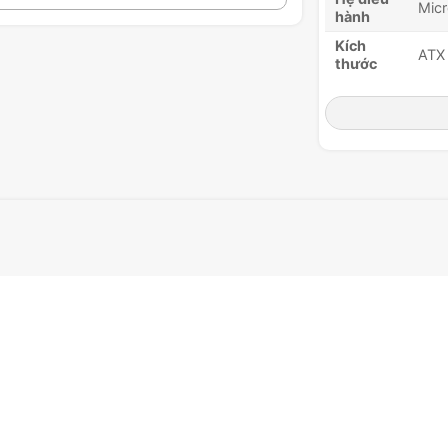
Micr
hành
Kích
ATX 
thước