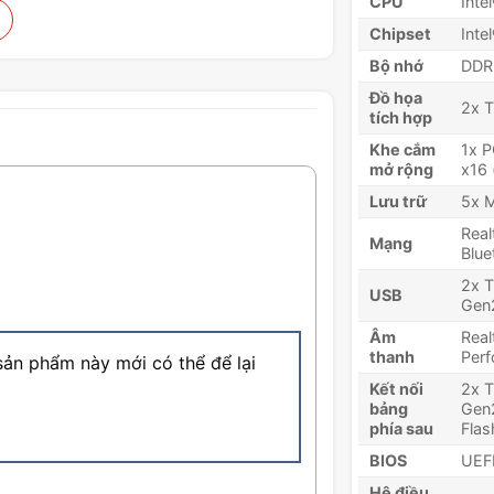
CPU
Inte
Chipset
Inte
Bộ nhớ
DDR5
Đồ họa
2x T
tích hợp
Khe cắm
1x P
mở rộng
x16 
Lưu trữ
5x 
Real
Mạng
Blue
2x T
USB
Gen2
Âm
Real
thanh
Perf
ản phẩm này mới có thể để lại
Kết nối
2x T
bảng
Gen2
phía sau
Fla
BIOS
UEF
Hệ điều