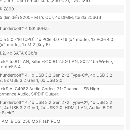
l® Core™ Ultra Processors (Series 2), LGA 1851
l® Z890
 (lên đến 9200+ MT/s OC), 4x DIMM, tối đa 256GB
hunderbolt™ 4 (8K 60Hz)
CIe 5.0 x16 (CPU), 1x PCIe 4.0 x16 (x4 mode), 1x PCIe 4.0
(x2 mode), 1x M.2 (Key E)
M.2, 4x SATA 6Gb/s
tek® 5.0G LAN, Killer E3100G 2.5G LAN, 802.11be Wi-Fi 7,
tooth® 5.4
hunderbolt™ 4, 1x USB 3.2 Gen 2x2 Type-C®, 4x USB 3.2
, 8x USB 3.2 Gen 1, 6x USB 2.0
tek® ALC4082 Audio Codec, 7.1-Channel USB High-
ormance Audio, S/PDIF Output
hunderbolt™ 4, 1x USB 3.2 Gen 2x2 Type-C®, 4x USB 3.2
, 4x USB 3.2 Gen 1, 2x USB 2.0, HDMI, LAN, Audio, BIOS
shBack™
I AMI BIOS, 256 Mb Flash ROM