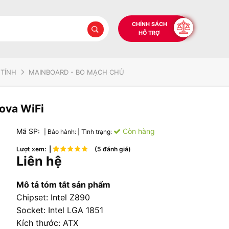
CHÍNH SÁCH
HỖ TRỢ
 TÍNH
MAINBOARD - BO MẠCH CHỦ
ova WiFi
Mã SP:
Còn hàng
| Bảo hành:
| Tình trạng:
Lượt xem: |
(5 đánh giá)
Liên hệ
Mô tả tóm tắt sản phẩm
Chipset: Intel Z890
Socket: Intel LGA 1851
Kích thước: ATX