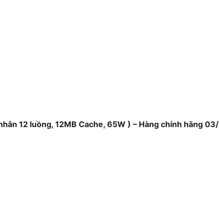
rọng đối với game thủ và những người
 nhân 12 luồng, 12MB Cache, 65W ) – Hàng chính hãng 03