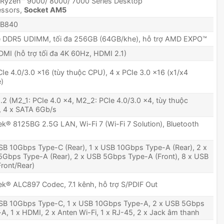
Ryzen™ 9000/ 8000/ 7000 Series Desktop
essors,
Socket AM5
B840
e DDR5 UDIMM, tối đa 256GB (64GB/khe), hỗ trợ AMD EXPO™
DMI (hỗ trợ tối đa 4K 60Hz, HDMI 2.1)
CIe 4.0/3.0 x16 (tùy thuộc CPU), 4 x PCIe 3.0 x16 (x1/x4
)
.2 (M2_1: PCIe 4.0 x4, M2_2: PCIe 4.0/3.0 x4, tùy thuộc
, 4 x SATA 6Gb/s
ek® 8125BG 2.5G LAN, Wi-Fi 7 (Wi-Fi 7 Solution), Bluetooth
SB 10Gbps Type-C (Rear), 1 x USB 10Gbps Type-A (Rear), 2 x
Gbps Type-A (Rear), 2 x USB 5Gbps Type-A (Front), 8 x USB
Front/Rear)
ek® ALC897 Codec, 7.1 kênh, hỗ trợ S/PDIF Out
USB 10Gbps Type-C, 1 x USB 10Gbps Type-A, 2 x USB 5Gbps
A, 1 x HDMI, 2 x Anten Wi-Fi, 1 x RJ-45, 2 x Jack âm thanh