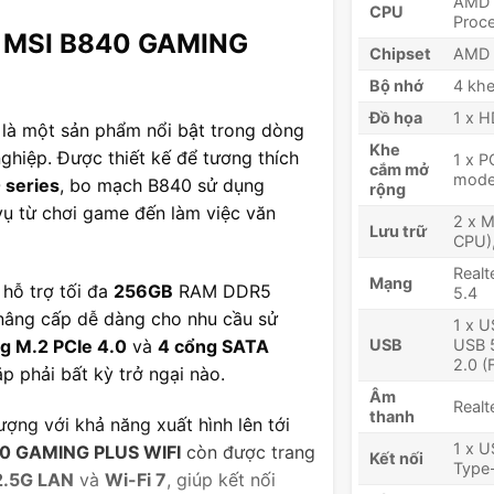
AMD 
CPU
Proc
d MSI B840 GAMING
Chipset
AMD 
Bộ nhớ
4 kh
Đồ họa
1 x H
à một sản phẩm nổi bật trong dòng
Khe
hiệp. Được thiết kế để tương thích
1 x P
cắm mở
mode
 series
, bo mạch B840 sử dụng
rộng
 vụ từ chơi game đến làm việc văn
2 x M
Lưu trữ
CPU)
Realt
Mạng
hỗ trợ tối đa
256GB
RAM DDR5
5.4
nâng cấp dễ dàng cho nhu cầu sử
1 x U
g M.2 PCIe 4.0
và
4 cổng SATA
USB
USB 5
2.0 (
p phải bất kỳ trở ngại nào.
Âm
Realt
thanh
ợng với khả năng xuất hình lên tới
1 x 
0 GAMING PLUS WIFI
còn được trang
Kết nối
Type-
2.5G LAN
và
Wi-Fi 7
, giúp kết nối