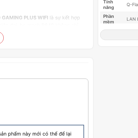
Tính
Q-Fla
năng
Phần
 GAMING PLUS WIFI
là sự kết hợp
LAN 
mềm
iện đại, bo mạch B840 không chỉ
BIOS
UEFI
p cho dàn máy tính của bạn.
Hệ điều
Wind
hành
à tính năng nổi bật của
bo mạch chủ
Kiểu
ơn tại sao sản phẩm lại là một sự lựa
ATX 
dáng
ốn sở hữu một hệ thống máy tính
ản phẩm này mới có thể để lại