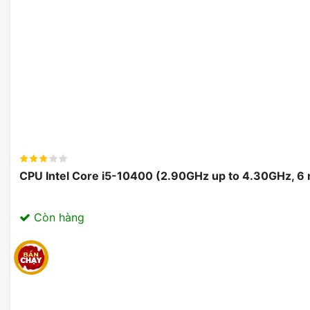
phải tình trạng lag hay giật hình. Điều này rất quan t
làm đồ họa, nơi mà hiệu suất là yếu tố hàng đầu.
CPU Intel Core i5-10400 (2.90GHz up to 4.30GHz, 6
Còn hàng