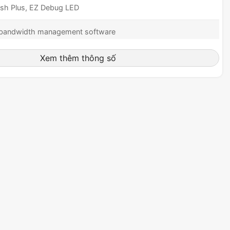
sh Plus, EZ Debug LED
bandwidth management software
 AMI BIOS, 256 Mb Flash ROM
Xem thêm thông số
ows 11 64-bit
(243.84mm x 304.8mm)