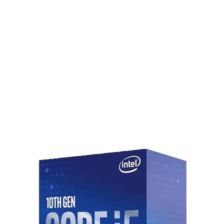
 MSI B840 GAMING PLUS
Processors, Socket AM5
, hỗ trợ AMD EXPO™
), 4 x PCIe 3.0 x16 (x1/x4 mode)
0 x4, tùy thuộc CPU), 4 x SATA 6Gb/s
tion), Bluetooth 5.4
Type-A (Rear), 2 x USB 5Gbps Type-A
ont/Rear)
/PDIF Out