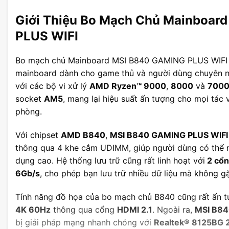
Giới Thiệu Bo Mạch Chủ Mainboar
PLUS WIFI
Bo mạch chủ Mainboard MSI B840 GAMING PLUS WIFI l
mainboard dành cho game thủ và người dùng chuyên ng
với các bộ vi xử lý
AMD Ryzen™ 9000
,
8000
và
7000
socket
AM5
, mang lại hiệu suất ấn tượng cho mọi tác
phòng.
Với chipset
AMD B840
,
MSI B840 GAMING PLUS WIFI
thông qua 4 khe cắm UDIMM, giúp người dùng có thể 
dụng cao. Hệ thống lưu trữ cũng rất linh hoạt với
2 cổn
6Gb/s
, cho phép bạn lưu trữ nhiều dữ liệu mà không gặ
Tính năng đồ họa của bo mạch chủ B840 cũng rất ấn tư
4K 60Hz
thông qua cổng
HDMI 2.1
. Ngoài ra,
MSI B84
bị giải pháp mạng nhanh chóng với
Realtek® 8125BG 