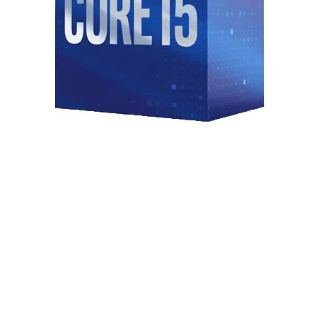
A, 2 x USB 5Gbps Type-A, 1 x HDMI,
 MSI B840 GAMING PLUS
 B840 GAMING PLUS WIFI
đảm bảo
ng. Chipset AMD B840 giúp tối ưu hóa
hiều tác vụ cùng lúc mà không gặp