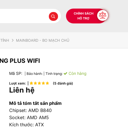
CHÍNH SÁCH
HỖ TRỢ
 TÍNH
MAINBOARD - BO MẠCH CHỦ
NG PLUS WIFI
Mã SP:
Còn hàng
| Bảo hành:
| Tình trạng:
Lượt xem: |
(5 đánh giá)
Liên hệ
Mô tả tóm tắt sản phẩm
Chipset: AMD B840
Socket: AMD AM5
Kích thước: ATX