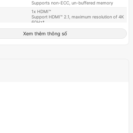
Supports non-ECC, un-buffered memory
1x HDMI™
Support HDMI™ 2.1, maximum resolution of 4K
60Hz*
1x DisplayPort
Support DP 1.4, maximum resolution of 8K
Xem thêm thông số
60Hz*
2x PCI-E x16 slot (Qty)
1x PCI-E x1 slot (Qty)
PCI_E1 Gen PCIe 5.0 supports up to x16
(From CPU)
PCI_E2 Gen PCIe 3.0 supports up to x1 (From
Chipset)
PCI_E3 Gen PCIe 4.0 supports up to x4 (From
Chipset)
5x M.2 (Qty)
M.2_1 Source (From CPU) supports up to PCIe
4.0 x4 , supports 22110/2280/2260 devices
M.2_2 Source (From Chipset) supports up to
PCIe 4.0 x4 , supports 2280/2260 devices
M.2_3 Source (From Chipset) supports up to
PCIe 4.0 x4 / SATA mode, supports
2280/2260/2242 devices