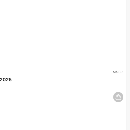
2x USB 3.2 Gen1 Type A ports
1x USB 3.2 Gen2 Type C ports
4x EZ Debug LED
1x EZ LED Control switch
ATX
243.84mmx304.8mm
Mã SP:
/2025