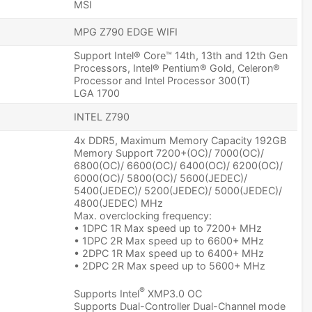
MSI
MPG Z790 EDGE WIFI
Support Intel® Core™ 14th, 13th and 12th Gen
Processors, Intel® Pentium® Gold, Celeron®
Processor and Intel Processor 300(T)
LGA 1700
INTEL Z790
4x DDR5, Maximum Memory Capacity 192GB
Memory Support 7200+(OC)/ 7000(OC)/
6800(OC)/ 6600(OC)/ 6400(OC)/ 6200(OC)/
6000(OC)/ 5800(OC)/ 5600(JEDEC)/
5400(JEDEC)/ 5200(JEDEC)/ 5000(JEDEC)/
4800(JEDEC) MHz
Max. overclocking frequency:
• 1DPC 1R Max speed up to 7200+ MHz
• 1DPC 2R Max speed up to 6600+ MHz
• 2DPC 1R Max speed up to 6400+ MHz
• 2DPC 2R Max speed up to 5600+ MHz
®
Supports Intel
XMP3.0 OC
Supports Dual-Controller Dual-Channel mode