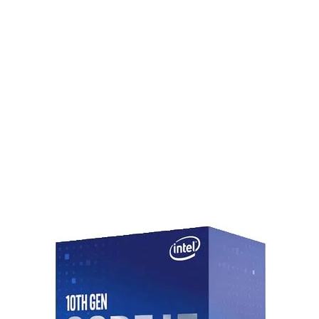
RAID
USB
LAN