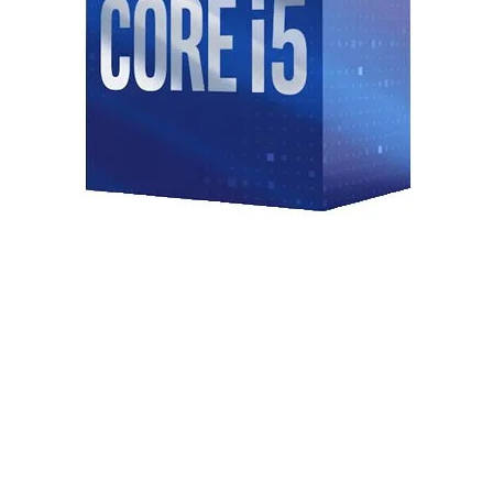
Wireless/ Bluet
Âm thanh
I/O nội bộ