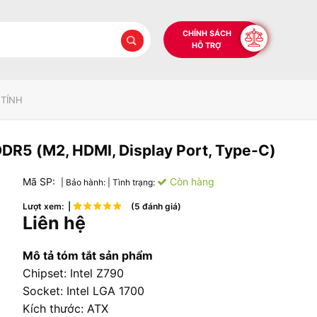
CHÍNH SÁCH
HỖ TRỢ
 TÍNH
R5 (M2, HDMI, Display Port, Type-C)
Mã SP:
Còn hàng
| Bảo hành:
| Tình trạng:
Lượt xem: |
(5 đánh giá)
Liên hệ
Mô tả tóm tắt sản phẩm
Chipset: Intel Z790
Socket: Intel LGA 1700
Kích thước: ATX