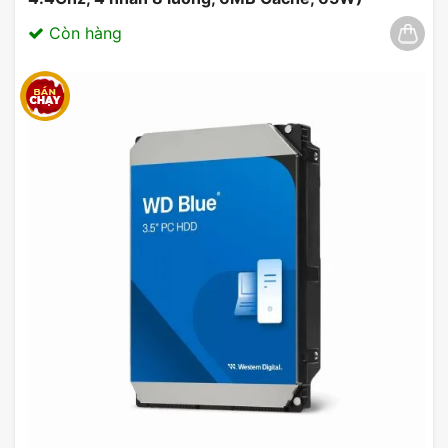
03/2025
Còn hàng
4. Thiết Kế Tản Nhiệt Hiệu Quả
MSI Z790 Gaming Plus Wifi được trang bị các giải
pháp tản nhiệt tinh vi, bao gồm heatsink lớn và các
khe thoát khí được tối ưu hóa.
Tính năng tản nhiệt giúp giữ cho các linh kiện luôn
mát mẻ ngay cả khi hoạt động dưới tải nặng, đảm
bảo hiệu suất lâu dài và độ bền cho hệ thống của