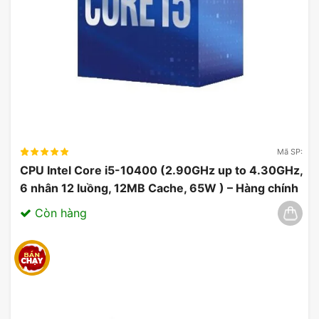
người dùng nâng cao hiệu suất đa nhiệm và tốc độ
truy cập dữ liệu.
So với DDR4, DDR5 mang lại băng thông cao hơn
đáng kể, từ đó cải thiện trải nghiệm chơi game và
làm việc trên các ứng dụng đòi hỏi tài nguyên lớn.
Việc sử dụng DDR5 cho bo mạch chủ MSI cũng
giúp giảm tiêu thụ điện năng, làm cho hệ thống
Mã SP:
của bạn hoạt động ổn định hơn.
CPU Intel Core i5-10400 (2.90GHz up to 4.30GHz,
6 nhân 12 luồng, 12MB Cache, 65W ) – Hàng chính
hãng 03/2025
Còn hàng