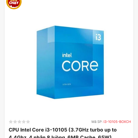
3. Kết Nối Wi-Fi 6E
Với việc tích hợp
Wi-Fi 6E
, bo mạch chủ MSI Z790
Gaming Plus mang đến cho người dùng kết nối
internet nhanh chóng và ổn định hơn.
Công nghệ Wi-Fi 6E cung cấp băng tần 6GHz,
giúp giảm thiểu độ trễ và tăng tốc độ tải xuống,
phù hợp cho việc chơi game online hoặc phát trực
tuyến video chất lượng cao.
Mã SP:
I3-10105-BOXCH
CPU Intel Core i3-10105 (3.7GHz turbo up to
4.4Ghz, 4 nhân 8 luồng, 6MB Cache, 65W)