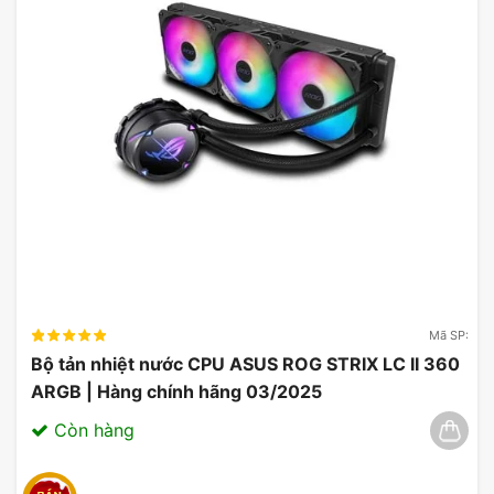
2. Kết Nối PCIe 5.0
Với
PCIe 5.0
, MSI Z790 Gaming Plus Wifi cung cấp
tốc độ truyền dữ liệu gấp đôi so với PCIe 4.0. Tốc
độ truyền lớn có nghĩa là bạn có thể lắp đặt các
card đồ họa và ổ cứng NVMe mới nhất mà không
lo về băng thông.
Tính năng đặc biệt quan trọng cho các game thủ
và người làm đồ họa chuyên nghiệp khi cần tải dữ
Mã SP:
liệu nhanh chóng và hiệu quả.
Bộ tản nhiệt nước CPU ASUS ROG STRIX LC II 360
ARGB | Hàng chính hãng 03/2025
Còn hàng