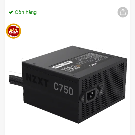
hệ thống của mình.
Còn hàng
Ngoài ra, khả năng mở rộng và tương thích với các
linh kiện mới nhất cũng là điểm cộng lớn cho MSI
Z790 Gaming Plus Wifi. Với mức giá hợp lý và chất
lượng đảm bảo,
MSI Z790 Gaming Plus Wifi DDR5
là một lựa chọn lý tưởng cho mọi game thủ hay
những người đam mê công nghệ.