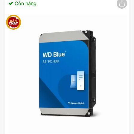
03/2025
Còn hàng
Để đạt được điều này, tản nhiệt được trang bị bộ
quạt F Series Static Pressure & RGB Core của
NZXT.
Bộ quạt này được thiết kế để di chuyển không khí
qua các khu vực đông đúc như tản nhiệt và bộ tản
nhiệt. Sử dụng vòng bi động lực lỏng, bộ quạt có
thể hoạt động êm ái và lâu dài.
Ngoài ra, chế độ Zero Fan giúp tản nhiệt hoạt
động im lặng dưới tải nhỏ, khiến lưỡi quạt không
quay vòng để giảm tiếng ồn. Tất cả những tính
năng này đều giúp tản nhiệt NZXT cung cấp khả
năng làm mát mạnh mẽ và êm ái cho máy tính của
bạn.