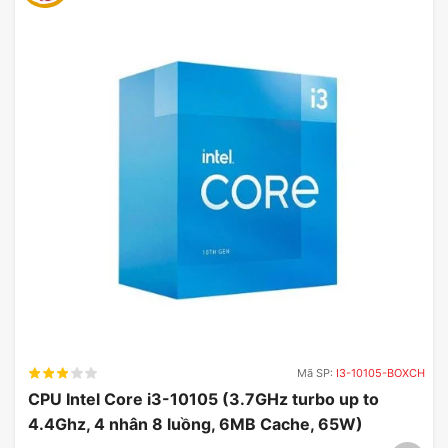
Làm mát êm ái mạnh mẽ
Mã SP:
I3-10105-BOXCH
CPU Intel Core i3-10105 (3.7GHz turbo up to
Bộ tản nhiệt NZXT Kraken Elite 360 được thiết kế
4.4Ghz, 4 nhân 8 luồng, 6MB Cache, 65W)
để cung cấp khả năng làm mát mạnh mẽ và êm ái.