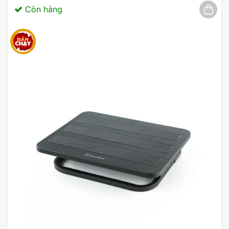
mạnh những điểm quan trọng trong bài thuyết
Còn hàng
trình.
Thiết bị hội nghị hiệu quả giúp cải thiện giao tiếp
và hợp tác trong công việc.
Bút trình chiếu Logitech nhỏ gọn dễ dàng mang
theo, phù hợp cho các sự kiện và hội thảo.
Chất liệu cao cấp đảm bảo độ bền và tính năng sử
dụng lâu dài cho văn phòng hiện đại.
Đèn laser sắc nét giúp người thuyết trình nhấn
mạnh những điểm quan trọng, thu hút sự chú ý của
khán giả.
Mua Bút trình chiếu Logitech
R500S chính hãng tại MYGEAR
Việc tổ chức hội thảo hiệu quả không chỉ phụ