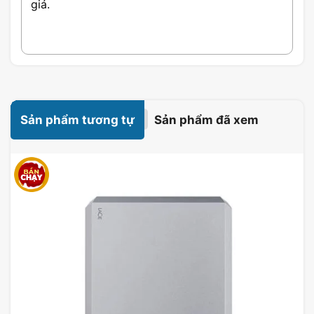
giá.
Giới thiệu Bút trình chiếu
Logitech R500S
Một công cụ hiệu suất cao có thể tạo ra sự khác
biệt lớn, bút trình chiếu Logitech R500S mang đến
thiết kế gọn nhẹ, giúp người dùng dễ dàng mang
Sản phẩm tương tự
Sản phẩm đã xem
theo đến mọi nơi.
Với công nghệ không dây, bạn sẽ có thể tự do di
chuyển mà không lo lắng về dây cáp. Thời gian sử
dụng pin lâu dài là một điểm cộng, tránh làm gián
đoạn buổi trình bày của bạn.
Việc kết nối USB đơn giản khiến cho mọi thứ trở
nên thuận tiện hơn, giúp bạn nhanh chóng bắt đầu
mà không gặp khó khăn.