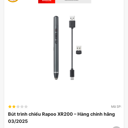
Chức năng laser tích hợp cho phép bạn chỉ ra các
điểm quan trọng một cách trực quan, thu hút sự
chú ý của khán giả.
Hơn nữa, độ bền của bút trình chiếu Logitech được
đảm bảo nhờ vào chất liệu cao cấp, mang lại sự
yên tâm cho người sử dụng. Dấu hiệu LED thông
minh trên thiết bị sẽ cung cấp thông tin về tình
trạng pin và kết nối, giúp bạn luôn sẵn sàng cho
mọi tình huống.
Mã SP:
Bút trình chiếu Rapoo XR200 – Hàng chính hãng
03/2025