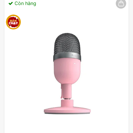
Còn hàng
Thiết kế gọn nhẹ cho người dùng
Yếu tố trọng lượng nhẹ ngày càng trở nên quan
trọng, giúp người dùng dễ dàng tiếp cận và thích
ứng với thiết bị. Bút trình chiếu Logitech R500S
được thiết kế với kích thước nhỏ gọn không chỉ
tạo ra sự thuận tiện mà còn mang lại trải nghiệm
sử dụng tốt hơn.
Sự linh hoạt của Logitech R500S cho phép người
dùng di chuyển một cách thoải mái giữa các
không gian khác nhau. Tính linh hoạt thực sự có
giá trị trong những sự kiện cần sự tương tác và
chuẩn bị nhanh chóng.
Bên cạnh đó, chất lượng xây dựng của bút trình