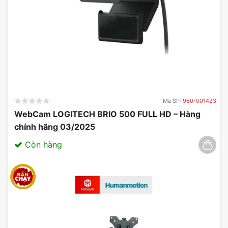
Bút trình chiếu Logitech R500S hiện đại thường
được trang bị phần mềm đi kèm, giúp cải thiện độ
chính xác và hiệu quả của mỗi bài thuyết trình.
Tính năng an toàn rất quan trọng, đảm bảo rằng
kết nối luôn ổn định và không bị gián đoạn.
Logitech R500S là một phụ kiện không thể thiếu,
Mã SP:
960-001423
hỗ trợ người thuyết trình chỉ dẫn đến các điểm
WebCam LOGITECH BRIO 500 FULL HD – Hàng
quan trọng trong nội dung.
chính hãng 03/2025
Còn hàng
Pin lâu dài cho sự kiện chuyên
nghiệp
Việc đảm bảo rằng Logitech R500S hoạt động liên
tục và hiệu quả là rất cần thiết. Một nguồn năng