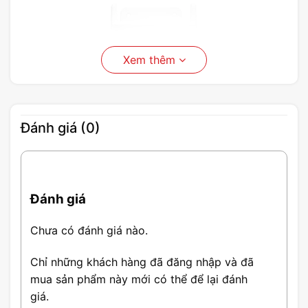
Xem thêm
Đánh giá (0)
Đánh giá
Thông Số Camera Wifi Tiandy
Chưa có đánh giá nào.
TC-H333N
Chỉ những khách hàng đã đăng nhập và đã
mua sản phẩm này mới có thể để lại đánh
Độ phân giải:
3MP (2304 x 1296)
giá.