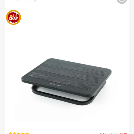
Mã SP:
SP001270