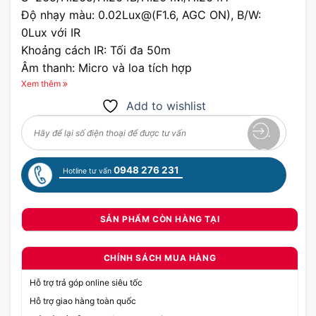
Độ nhạy màu: 0.02Lux@(F1.6, AGC ON), B/W:
0Lux với IR
Khoảng cách IR: Tối đa 50m
Âm thanh: Micro và loa tích hợp
Hỗ trợ lưu trữ: Hỗ trợ thẻ
Xem thêm
microSD/microSDHC/microSDXC, tối đa 512GB
Add to wishlist
Điều kiện hoạt động: -30℃~60℃
(-22℉~140℉), ≤95%RH
Nguồn cấp: DC12V±25%, Tối đa 12W
0948 276 231
Khả năng chống thấm: IP66
Hotline tư vấn
SẢN PHẨM CÒN HÀNG TẠI
CHÍNH SÁCH MUA HÀNG
Hỗ trợ trả góp online siêu tốc
Hỗ trợ giao hàng toàn quốc