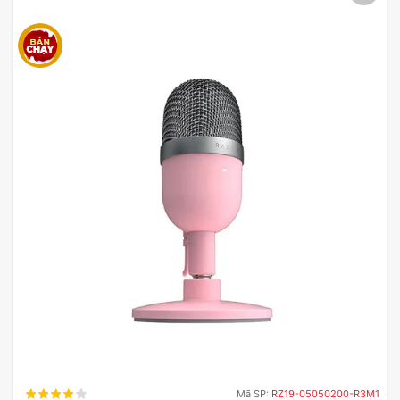
5. Thiết kế tinh tế & dễ dàng lắp đặt
Mã SP:
RZ19-05050200-R3M1