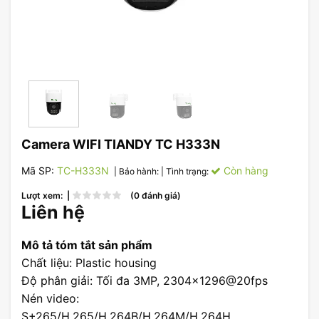
Camera WIFI TIANDY TC H333N
Mã SP:
TC-H333N
Còn hàng
| Bảo hành:
| Tình trạng:
Lượt xem: |
(0 đánh giá)
Liên hệ
Mô tả tóm tắt sản phẩm
Chất liệu: Plastic housing
Độ phân giải: Tối đa 3MP, 2304×1296@20fps
Nén video:
S+265/H.265/H.264B/H.264M/H.264H