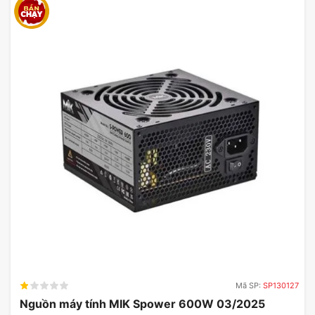
tương thích.
Gợi Ý Cấu Hình Tương Thích
Card Màn Hình GIGABYTE
GeForce RTX 5080 AERO OC
SFF
Mã SP:
SP130127
Nguồn máy tính MIK Spower 600W 03/2025
CẤU
HÌNH
BO MẠCH