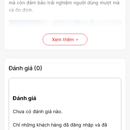
mà còn đảm bảo trải nghiệm người dùng mượt mà
và ổn định.
Xem thêm
Đánh giá (0)
Thông Số Card Màn Hình
Đánh giá
GIGABYTE GeForce RTX 5080
AERO OC SFF
Chưa có đánh giá nào.
Chỉ những khách hàng đã đăng nhập và đã
GPU: NVIDIA GeForce RTX 5080