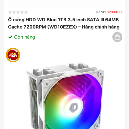
dụng đồ họa.
Mã SP:
SP000122
Ổ cứng HDD WD Blue 1TB 3.5 inch SATA III 64MB
Cache 7200RPM (WD10EZEX) – Hàng chính hãng
03/2025
Còn hàng
Card Màn Hình Inno3D GeForce RTX 5080 iCHILL
X3 16GB GDDR7
3. Tốc Độ Bộ Nhớ Cao
Card RTX 5080 sử dụng
GDDR7
với tốc độ bộ nhớ
lên đến
30 Gbps
, cho phép truyền tải dữ liệu