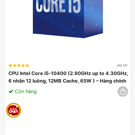
Card Màn Hình Inno3D GeForce RTX 5080 iCHILL
X3 16GB GDDR7
Thông Số Card Màn Hình Inno3D
GeForce RTX 5080 iCHILL X3
Mã SP:
CPU Intel Core i5-10400 (2.90GHz up to 4.30GHz,
16GB GDDR7
6 nhân 12 luồng, 12MB Cache, 65W ) – Hàng chính
hãng 03/2025
Bộ xử lý đồ họa:
GeForce RTX™ 5080
Còn hàng
Tần số xung nhịp:
Boost Clock: 2670MHz, Base
Clock: 2295MHz
Lõi CUDA®:
10752
Tốc độ bộ nhớ:
30 Gbps