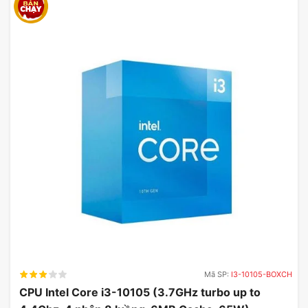
Đặc Điểm Card Màn Hình Inno3D
GeForce RTX 5080 iCHILL X3
16GB GDDR7
1. Hiệu Năng Vượt Trội
Với bộ xử lý đồ họa
GeForce RTX™ 5080
, card
màn hình RTX 5080 mang đến hiệu năng cực kỳ
mạnh mẽ. Bạn có thể chơi các trò chơi mới nhất ở
độ phân giải cao mà không gặp phải tình trạng lag
hay giật hình. Đặc biệt, với
10752 lõi CUDA
, card
hỗ trợ xử lý đồ họa phức tạp, giúp bạn dễ dàng
thực hiện các tác vụ đòi hỏi tính toán cao.
Mã SP:
I3-10105-BOXCH
CPU Intel Core i3-10105 (3.7GHz turbo up to