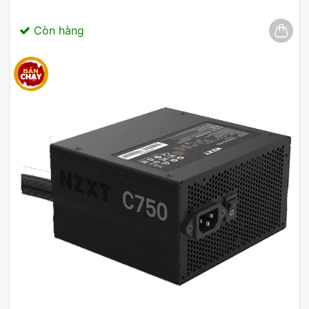
Card RTX 5080 hỗ trợ nhiều cổng kết nối, bao
Còn hàng
gồm
DisplayPort 2.1a x3
và
HDMI 2.1b x1
. Điều
này cho phép bạn dễ dàng kết nối với nhiều thiết
bị khác nhau, từ màn hình cho đến TV 4K, nâng
cao trải nghiệm giải trí đa phương tiện.