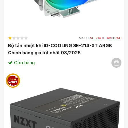
nhanh chóng và mượt mà. Điều này giúp giảm
thiểu thời gian chờ đợi và tăng hiệu suất làm việc,
đặc biệt là khi xử lý các file lớn trong thiết kế đồ
họa hoặc video.
Mã SP:
SE-214-XT ARGB-WH
Bộ tản nhiệt khí ID-COOLING SE-214-XT ARGB
Chính hãng giá tốt nhất 03/2025
Còn hàng