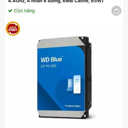
4.4Ghz, 4 nhân 8 luồng, 6MB Cache, 65W)
03/2025
Còn hàng
Card Màn Hình Inno3D GeForce RTX 5080 iCHILL
X3 16GB GDDR7
2. Tính Năng Ray Tracing
Công nghệ
ray tracing
là một trong những tính
năng nổi bật của
Inno3D GeForce RTX 5080
.
Công nghệ giúp tạo ra những hình ảnh chân thực
hơn bao giờ hết bằng cách mô phỏng cách ánh
sáng tương tác với các bề mặt trong môi trường
3D. Điều này giúp nâng cao trải nghiệm chơi game
và tạo ra những hình ảnh đẹp mắt trong các ứng