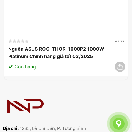
Mã SP:
Nguồn ASUS ROG-THOR-1000P2 1000W
Platinum Chính hãng giá tốt 03/2025
Còn hàng
Card Màn Hình Inno3D GeForce RTX 5080 iCHILL
X3 16GB GDDR7
Gợi Ý Cấu Hình Tương Thích
Card Màn Hình Inno3D GeForce
RTX 5080 iCHILL X3 16GB
GDDR7
Địa chỉ:
1285, Lê Chí Dân, P. Tương Bình