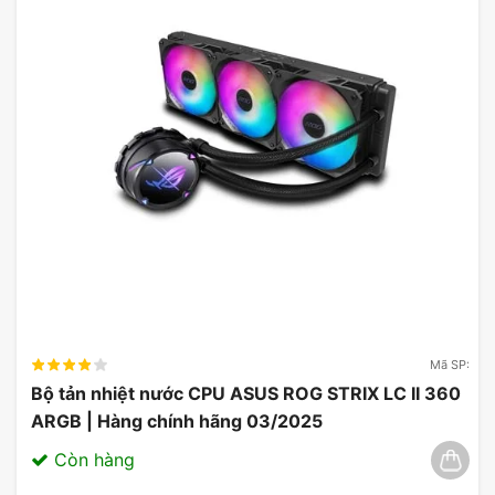
Tản Nhiệt Hiệu Quả
Card đồ họa MSI GeForce 4060 Ventus 2X Black
được trang bị hệ thống tản nhiệt tiên tiến với hai
quạt lớn, giúp duy trì nhiệt độ thấp ngay cả trong
các phiên chơi game cường độ cao.
Hệ thống tản nhiệt được thiết kế để tối ưu hóa
luồng không khí và giảm độ ồn, mang đến sự thoải
mái cho người dùng trong suốt quá trình sử dụng.
Mã SP:
Bộ tản nhiệt nước CPU ASUS ROG STRIX LC II 360
ARGB | Hàng chính hãng 03/2025
Còn hàng