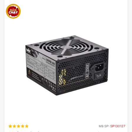
Đánh Giá Card màn hình VGA
MSI GeForce RTX 4060 Ventus
2X Black 8G OC
Card màn hình VGA MSI GeForce RTX 4060 Ventus
2X Black 8G OC đã ghi điểm mạnh mẽ trong lòng
người dùng với hiệu suất vượt trội và thiết kế ấn
tượng. Card không chỉ đáp ứng nhu cầu chơi game
mà còn hỗ trợ tốt cho các tác vụ đồ họa nặng như
chỉnh sửa video hay thiết kế 3D.
Nhờ vào kiến trúc Ada Lovelace, card MSI GeForce
4060 Ventus 2X Black có khả năng xử lý hình ảnh
nhanh chóng và chính xác, giúp người dùng tận
hưởng những khung hình mượt mà trong các tựa
game mới nhất.
Mã SP:
SP130127