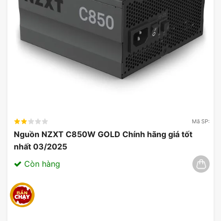
Gợi Ý Cấu Hình Tương Thích
Card màn hình VGA MSI GeForce
RTX 4060 Ventus 2X Black 8G
OC
Để tối ưu hóa hiệu suất của card VGA MSI GeForce
4060 Ventus 2X Black, bạn có thể tham khảo cấu
hình sau:
Mã SP:
CPU: Intel Core i7-12700K hoặc AMD Ryzen 7
Nguồn NZXT C850W GOLD Chính hãng giá tốt
5800X
nhất 03/2025
RAM: 16GB DDR4 3200MHz
Còn hàng
Bo mạch chủ: H610 hoặc B550
PSU: 650W 80 Plus Gold
So Sánh Card màn hình VGA MSI