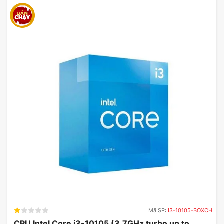
Khả Năng Chơi Game Mượt Mà
Với xung nhịp tối đa lên đến 2680 MHz và 4352
CUDA Cores, MSI GeForce RTX 4060 Ventus 2X
Black 8G OC có thể xử lý mượt mà tất cả các tựa
game hiện nay ở độ phân giải 1080p và 1440p.
Card MSI hỗ trợ DLSS giúp tăng tốc độ khung hình
mà không làm giảm chất lượng hình ảnh, mang lại
trải nghiệm chơi game tối ưu nhất.
Mã SP:
I3-10105-BOXCH
CPU Intel Core i3-10105 (3.7GHz turbo up to