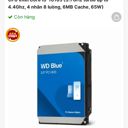
4.4Ghz, 4 nhân 8 luồng, 6MB Cache, 65W)
03/2025
Còn hàng
Hỗ Trợ Công Nghệ AI
Các công nghệ AI tích hợp như NVIDIA DLSS và
Reflex giúp cải thiện hiệu suất và giảm độ trễ,
mang lại lợi thế cạnh tranh trong các trận đấu.
Công nghệ AI giúp game thủ tận dụng tối đa sức
mạnh của card đồ họa MSI GeForce 4060 Ventus
2X Black để nâng cao kỹ năng chơi game của
mình.