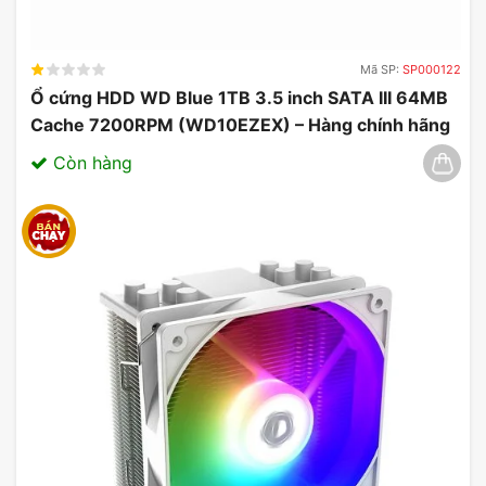
Mã SP:
SP000122
Ổ cứng HDD WD Blue 1TB 3.5 inch SATA III 64MB
Cache 7200RPM (WD10EZEX) – Hàng chính hãng
03/2025
Còn hàng
Thiết Kế đẹp mắt & Bền Bỉ
Card màn hình MSI GeForce RTX 4060 Ventus 2X
Black 8G OC không chỉ mạnh mẽ mà còn có thiết
kế tinh tế với màu đen sang trọng.
Vỏ bọc chắc chắn giúp bảo vệ linh kiện bên trong
khỏi bụi bẩn và va đập, đảm bảo độ bền trong quá