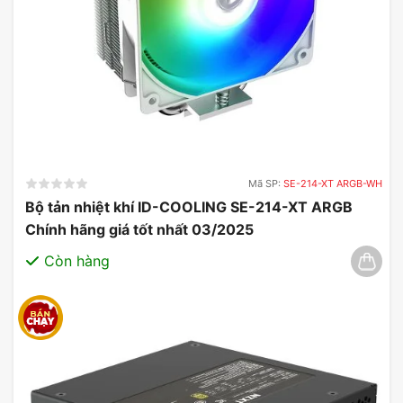
thiết kế để đẩy giới hạn hiệu suất GPU trong ngay
cả những trò chơi PC có yêu cầu đồ họa cao nhất.
Mã SP:
SE-214-XT ARGB-WH
Bộ tản nhiệt khí ID-COOLING SE-214-XT ARGB
Chính hãng giá tốt nhất 03/2025
Còn hàng
Ống làm mát composite
Được làm bằng các lớp composite bao gồm lớp vỏ
dày hơn và bấc có rãnh với chất lỏng hoạt động
đa kênh, mỗi ống dẫn nhiệt truyền nhiệt hiệu quả
hơn.