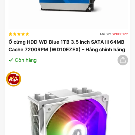
Nguồn điện được đề xuất (PSU) tối thiểu 500W
thấp hơn có nghĩa là có thể cần ít thành phần hơn
để nâng cấp, khiến nó trở thành lựa chọn nâng cấp
hấp dẫn hơn.
Mã SP:
SP000122
Ổ cứng HDD WD Blue 1TB 3.5 inch SATA III 64MB
Cache 7200RPM (WD10EZEX) – Hàng chính hãng
03/2025
Còn hàng
Công nghệ làm mát tiên tiến
Được tinh chỉnh ở mọi khía cạnh, IceStorm 2.0 là
hệ thống làm mát tiên tiến của chúng tôi được