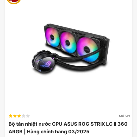
Tối đa hóa FPS, chất lượng, hỗ
trợ AI
DLSS là một bước đột phá mang tính cách mạng
trong đồ họa AI giúp nâng cao hiệu suất. Được hỗ
trợ bởi Lõi Tensor thế hệ thứ tư và Bộ tăng tốc
luồng quang học trên GPU dòng GeForce RTX 40,
DLSS 3 sử dụng AI để tạo thêm khung hình và cải
thiện chất lượng hình ảnh.
Hiệu năng mạnh mẽ
ZOTAC GAMING GeForce RTX 4060 8GB Twin
Mã SP:
Edge OC White Edition và các biến thể OC của
Bộ tản nhiệt nước CPU ASUS ROG STRIX LC II 360
chúng có kích thước nhỏ gọn được thiết kế có chủ
ARGB | Hàng chính hãng 03/2025
đích để hỗ trợ xây dựng PC SFF hiệu suất cao