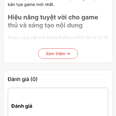
bản tựa game mới nhất.
Hiệu năng tuyệt vời cho game
thủ và sáng tạo nội dung
Được cung cấp bởi Dòng GeForce RTX 40 và DLSS
3, hiệu suất và hiệu suất năng lượng lên tới gấp 2
lần, Hiệu suất lên tới gấp 4 lần với DLSS 3 so với
Xem thêm
kết xuất brute-force, hiệu suất ray tracing lên đến
2x.
Đánh giá (0)
Đánh giá