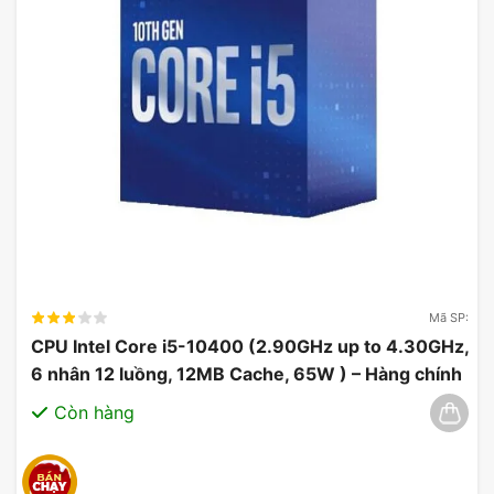
Hệ số nhân hiệu suất, được hỗ
trợ bởi AI
DLSS là một bước đột phá mang tính cách mạng
trong đồ họa hỗ trợ AI giúp tăng hiệu suất một
cách đáng kể. Được hỗ trợ bởi Lõi Tensor thế hệ
thứ tư và Bộ tăng tốc luồng quang học trên GPU
dòng GeForce RTX 40, DLSS 3 sử dụng AI để tạo
thêm các khung hình chất lượng cao.
Mã SP:
CPU Intel Core i5-10400 (2.90GHz up to 4.30GHz,
6 nhân 12 luồng, 12MB Cache, 65W ) – Hàng chính
hãng 03/2025
Còn hàng