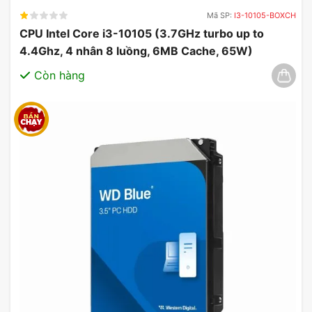
PC hiện có đều có thể dễ dàng lắp đặt bằng cách
Mã SP:
I3-10105-BOXCH
cài đặt thả vào đơn giản.
CPU Intel Core i3-10105 (3.7GHz turbo up to
4.4Ghz, 4 nhân 8 luồng, 6MB Cache, 65W)
03/2025
Còn hàng
Kết nối 8 Pin
Một đầu nối nguồn PCIe 8 chân duy nhất là tất cả
những gì cần thiết để cấp nguồn cho GPU này.