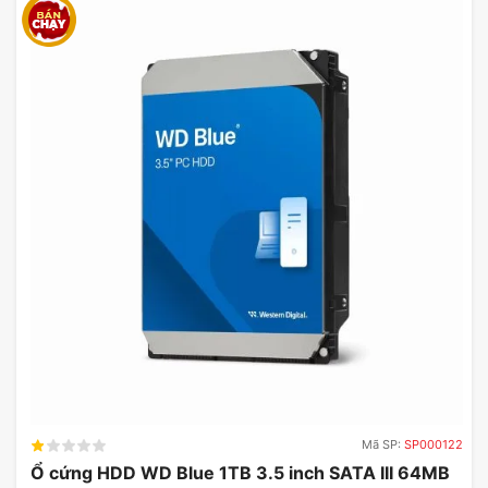
So Sánh CPU Intel Core I7-
14700 Với Các Sản Phẩm Tương
Tự
TỐC ĐỘ
BỘ NHỚ
SẢN
SỐ
SỐ
XUNG
CACHE
PHẨM
NHÂN
LUỒNG
NHỊP
(MB)
(GHZ)
Intel Core
20
28
2.1 – 5.4
33
I7-14700
AMD
Ryzen 7
8
16
3.8 – 4.7
32
5800X
Intel Core
i9-
16
24
3.2 – 5.2
30
12900K
Mã SP:
SP000122
Ổ cứng HDD WD Blue 1TB 3.5 inch SATA III 64MB