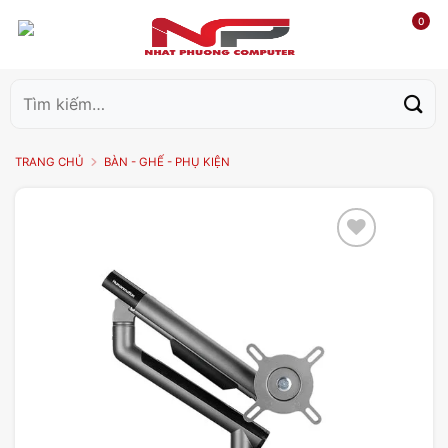
0
Tìm
kiếm:
TRANG CHỦ
BÀN - GHẾ - PHỤ KIỆN
Add to
wishlist