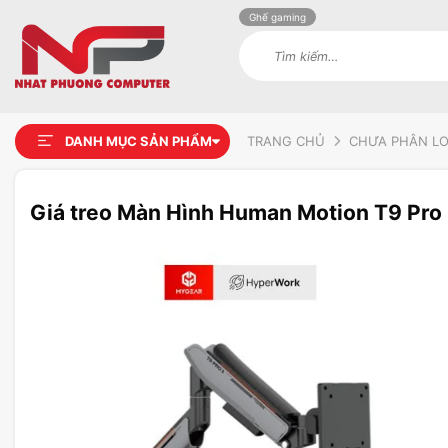
Ghế gaming
Tìm
kiếm:
DANH MỤC SẢN PHẨM
TRANG CHỦ
CHƯA PHÂN LO
Giá treo Màn Hình Human Motion T9 Pro I
Add to
wishlist