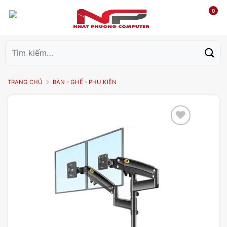
0
Tìm
kiếm:
TRANG CHỦ
BÀN - GHẾ - PHỤ KIỆN
Add to
wishlist