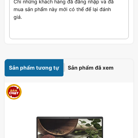
Chỉ những khách hàng đã đăng nhập và đã
không chỉ nổi bật với thiết kế mỏng nhẹ, mà còn
mua sản phẩm này mới có thể để lại đánh
sở hữu
bộ vi xử lý Intel Core Ultra 7-155H
mạnh
giá.
mẽ. Laptop Acer Swift Go hoàn toàn phù hợp cho
cả công việc lẫn giải trí, đảm bảo sự
di động
tuyệt
vời cho người sử dụng.
Sản phẩm tương tự
Sản phẩm đã xem
Màn hình 2.8K sắc nét mang đến trải nghiệm hình
ảnh sống động, giúp việc xem phim và làm việc trở