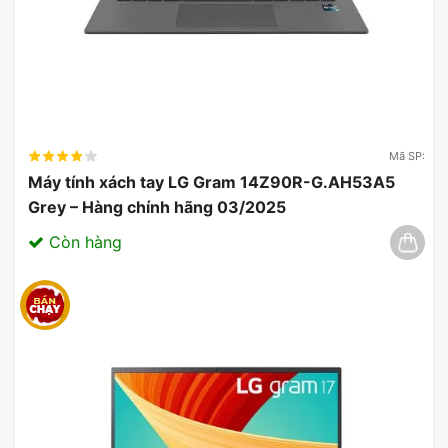
WiFi
cùng với các thiết bị như bàn phím, cảm ứng,
bảo mật, webcam và loa cũng góp phần tạo nên
sự thuận tiện.
Mã SP:
Máy tính xách tay LG Gram 14Z90R-G.AH53A5
Grey – Hàng chính hãng 03/2025
Còn hàng
Thiết kế mỏng & di động của laptop Acer
Swift Go AI SFG14-73-75YM
Nhu cầu về các sản phẩm nhỏ gọn và tiện dụng
ngày càng tăng cao. Laptop Acer Swift Go AI