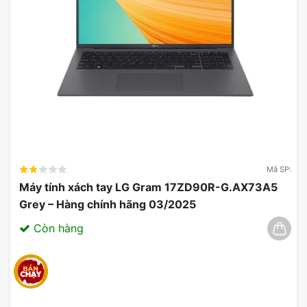
không chỉ giúp người dùng dễ dàng di chuyển mà
còn cải thiện
trải nghiệm người dùng
một cách
đáng kể.
Mã SP:
Máy tính xách tay LG Gram 17ZD90R-G.AX73A5
Grey – Hàng chính hãng 03/2025
Còn hàng
Với vật liệu nhẹ và bền bỉ, laptop Acer Swift Go AI
SFG14-73-75YM mang lại sự tiện lợi mà không làm
giảm hiệu suất. Công nghệ tiên tiến cho phép
laptop Acer Swift Go AI hoạt động mượt mà và