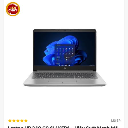
đó, các tùy chọn kết nối hiện đại như USBC giúp
người dùng dễ dàng kết nối với các thiết bị ngoại
vi.
Thông tin hỗ trợ về laptop Acer Swift Go AI
SFG14-73-75YM
Mã SP:
16GB RAM lớn giúp xử lý đa nhiệm hiệu quả, tăng
Laptop HP 240 G9 6L1Y5PA – Hiệu Suất Mạnh Mẽ