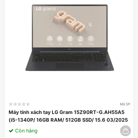
nhanh chóng, đáp ứng nhu cầu sử dụng
phần mềm
đa dạng.
Trái ngược với những mẫu thiết kế cồng kềnh,
laptop Acer nhỏ gọn mang đến khả năng sử dụng
linh hoạt. Laptop không chỉ phù hợp cho công việc
mà còn phục vụ tốt cho việc giải trí, học tập với
chất lượng âm thanh và trải nghiệm người dùng tối
ưu trên nhiều phần mềm và ứng dụng cho hệ điều
hành Windows.
Mã SP:
Máy tính xách tay LG Gram 15Z90RT-G.AH55A5
(i5-1340P/ 16GB RAM/ 512GB SSD/ 15.6 03/2025
Còn hàng