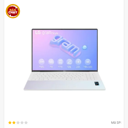
Kết nối không dây qua WiFi & Bluetooth
trong laptop Acer Swift Go AI SFG14-73-
75YM
Việc truy cập thông tin và chia sẻ dữ liệu một cách
dễ dàng đã trở thành nhu cầu thiết yếu của người
dùng. Laptop Acer Swift Go AI SFG14-73-75YM
với 2 công nghệ chủ yếu trong lĩnh vực công nghệ
không thể không nhắc đến là WiFi và Bluetooth với
tốc độ cao và linh hoạt.
WiFi mang đến kết nối ổn định, lý tưởng cho việc
truyền tải video chất lượng hoặc trải nghiệm chơi
game trực tuyến.
Ngược lại, Bluetooth lại được ưa chuộng vì tính di
Mã SP: