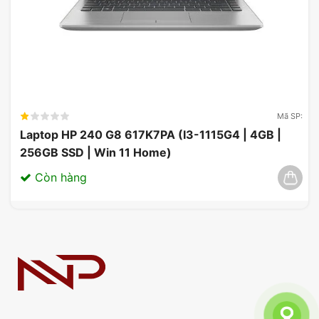
hoàn toàn đáp ứng tiêu chuẩn của người tiêu dùng
hiện đại.
Thiết kế tinh tế giúp nâng cao trải nghiệm người
dùng.
Trọng lượng nhẹ phù hợp cho những người thường
Mã SP:
xuyên di chuyển.
Laptop HP 240 G8 617K7PA (I3-1115G4 | 4GB |
Bộ vi xử lý mạnh mẽ giúp hoàn thành công việc
256GB SSD | Win 11 Home)
nhanh chóng và hiệu quả.
Còn hàng
Tuổi thọ pin dài cho phép sử dụng liên tục mà
không cần sạc thường xuyên.