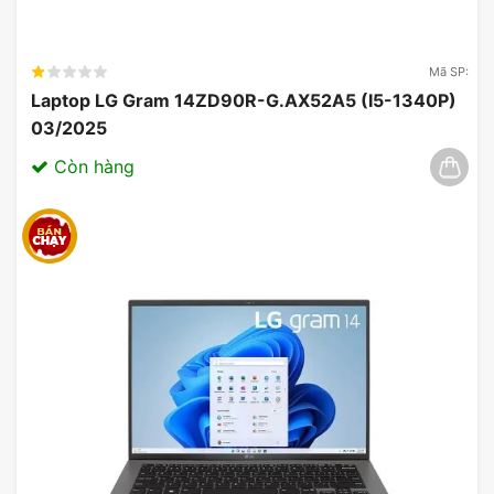
Một trong những yếu tố ảnh hưởng đến trải
nghiệm là khả năng
bảo mật
và hiệu suất của
laptop Acer SFG14-73-75YM.
Mã SP:
Laptop LG Gram 14ZD90R-G.AX52A5 (I5-1340P)
03/2025
Còn hàng
Laptop Acer Swift Go không chỉ chú trọng vào tốc
độ xử lý mà còn tích hợp các công nghệ tiên tiến
như
Bluetooth
và cảm ứng, giúp người dùng thao
tác dễ dàng hơn. Đặc biệt, việc tối ưu hóa hiệu
suất với các chuẩn kết nối như
HDMI
,
Bluetooth
,