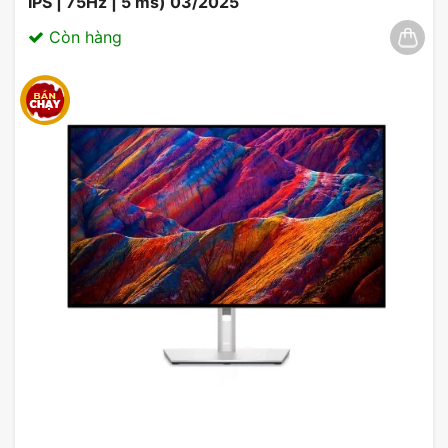
IPS | 75Hz | 5 ms) 03/2025
Còn hàng
Khả năng kết nối linh hoạt
Các cổng kết nối trên màn hình Dell P2722H như
HDMI, DisplayPort, USB 3.2 Gen 1, VGA,… cho
phép kết nối các thiết ngoại vi dễ dàng hơn.
Với một chiếc màn hình có thiết kế đẹp và sang