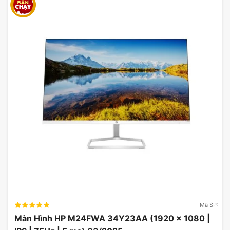
sản xuất của chúng tôi đối với môi trường, màn
hình này được vận chuyển không có bọt xốp và
bao bì được làm bằng ít nhất 75% các tông tái
chế.
Mã SP:
Màn Hình HP M24FWA 34Y23AA (1920 x 1080 |