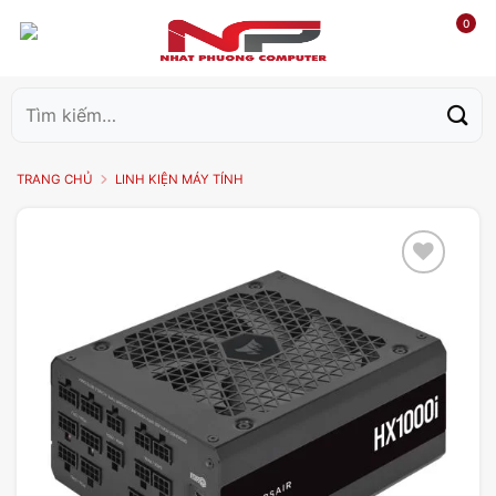
0
Tìm
kiếm:
TRANG CHỦ
LINH KIỆN MÁY TÍNH
Add to
wishlist