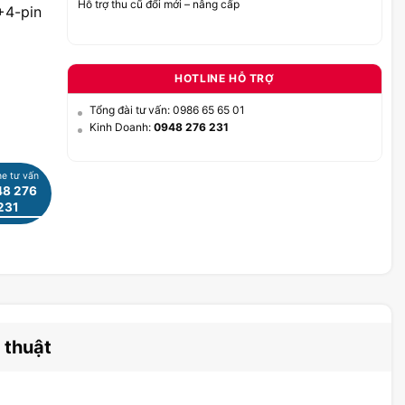
Hỗ trợ thu cũ đổi mới – nâng cấp
+4-pin
HOTLINE HỖ TRỢ
Tổng đài tư vấn: 0986 65 65 01
Kinh Doanh:
0948 276 231
ne tư vấn
8 276
231
 thuật