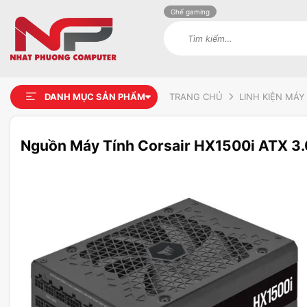
Ghế gaming
Tìm
kiếm:
DANH MỤC SẢN PHẨM
TRANG CHỦ
LINH KIỆN MÁY
Nguồn Máy Tính Corsair HX1500i ATX 3.0
Add to
wishlist