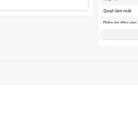
Quạt làm mát
Điện áp đầu vào
Chứng nhận
Kích thước
Cân nặng