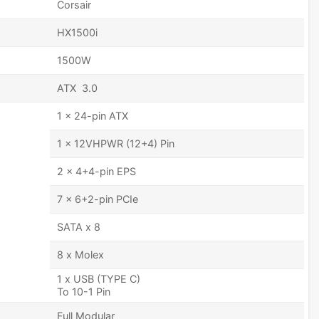
Corsair
HX1500i
1500W
ATX 3.0
1 x 24-pin ATX
1 x 12VHPWR (12+4) Pin
2 x 4+4-pin EPS
7 x 6+2-pin PCIe
SATA x 8
8 x Molex
1 x USB (TYPE C)
To 10-1 Pin
Full Modular