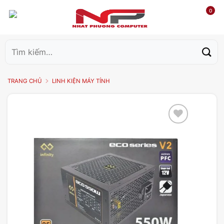
0
Tìm
kiếm:
TRANG CHỦ
LINH KIỆN MÁY TÍNH
Add to
wishlist