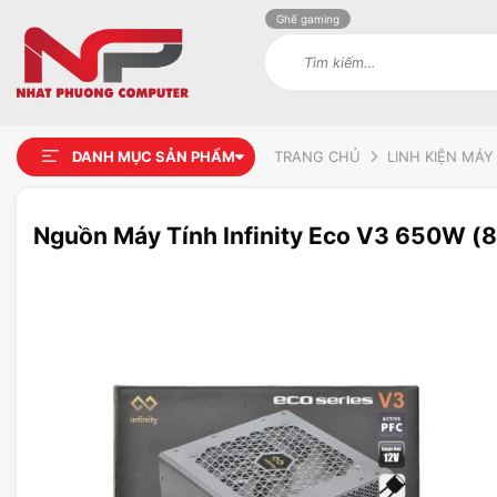
Ghế gaming
Tìm
kiếm:
DANH MỤC SẢN PHẨM
TRANG CHỦ
LINH KIỆN MÁY
Nguồn Máy Tính Infinity Eco V3 650W (88
Add to
wishlist