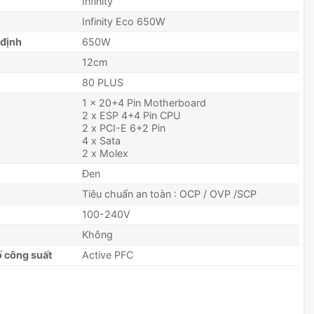
Infinity
Infinity Eco 650W
 định
650W
12cm
80 PLUS
1 x 20+4 Pin Motherboard
2 x ESP 4+4 Pin CPU
2 x PCI-E 6+2 Pin
4 x Sata
2 x Molex
Đen
Tiêu chuẩn an toàn : OCP / OVP /SCP
100-240V
Không
ố công suất
Active PFC