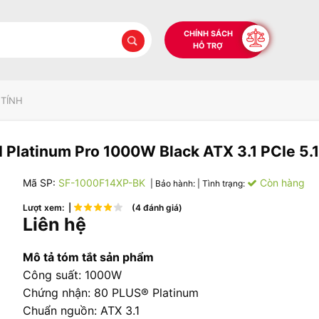
CHÍNH SÁCH
HỖ TRỢ
 TÍNH
 Platinum Pro 1000W Black ATX 3.1 PCIe 5.1
Mã SP:
SF-1000F14XP-BK
Còn hàng
| Bảo hành:
| Tình trạng:
Lượt xem: |
(4 đánh giá)
Liên hệ
Mô tả tóm tắt sản phẩm
Công suất: 1000W
Chứng nhận: 80 PLUS® Platinum
Chuẩn nguồn: ATX 3.1