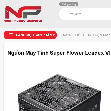
Ghế gaming
Tìm
kiếm:
DANH MỤC SẢN PHẨM
TRANG CHỦ
LINH KIỆN MÁY
Nguồn Máy Tính Super Flower Leadex VII
Add to
wishlist