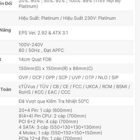
20%: 90% ; 50%: 92% ; 100%: 89% (115V Nội Bộ
ển Đổi
Platinum)
Hiệu Suất: Platinum / Hiệu Suất 230V: Platinum
 Năng
EPS Ver. 2.92 & ATX 3.1
100V-240V
60 / 50Hz , Đạt APFC
t
14cm Quạt FDB
150mm(D) x 150mm(R) x 86mm(C)
OVP / OCP / OPP / SCP / UVP / OTP / NLO / SIP
cTÜVus / TÜV / CB / CE / FCC / UKCA / RCM / BSMI /
 Toàn
RoHS / KCC / EAC / CCC
Đã Vượt qua Kiểm Tra Nhiệt 50℃
20+4 Pin: 1 cáp (600mm)
8(4+4) Pin CPU: 2 cáp (700mm)
PCI 6+2 Pin: 4 cáp (700mm)
4 SATA: 3 cáp (550+130+130+130mm)
4 Molex: 1 cáp (550+150+150+150mm)
PCIe 12+4 Pin: 1 cáp (700mm)