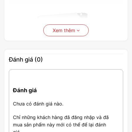
Xem thêm
Đánh giá (0)
Đánh giá
Chưa có đánh giá nào.
Chỉ những khách hàng đã đăng nhập và đã
Thông Số Ổ cứng HDD
mua sản phẩm này mới có thể để lại đánh
Enterprise WD Gold 16TB 3.5
giá.