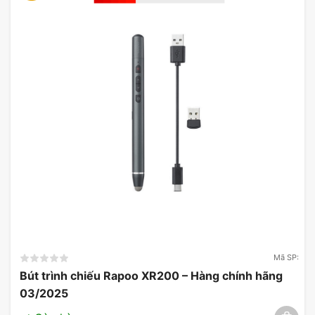
Ổ cứng
HDD Enterprise WD Gold
tương thích với
nhiều hệ thống khác nhau, từ máy chủ đến máy
tính cá nhân, cho phép người dùng dễ dàng tích
hợp vào hạ tầng hiện có mà không gặp phải bất kỳ
rắc rối nào.
Gợi Ý Cấu Hình Tương Thích Ổ
cứng HDD Enterprise WD Gold
16TB 3.5 inch SATA III 512MB
Cache 7200RPM (WD161KRYZ)
Để khai thác tối đa hiệu suất của ổ cứng
WD Gold
16TB
, người dùng nên xem xét các cấu hình máy
tính hoặc máy chủ sau:
Mã SP:
Bút trình chiếu Rapoo XR200 – Hàng chính hãng
Máy chủ Dell PowerEdge T640
03/2025
Máy tính để bàn HP ProLiant ML350 Gen10