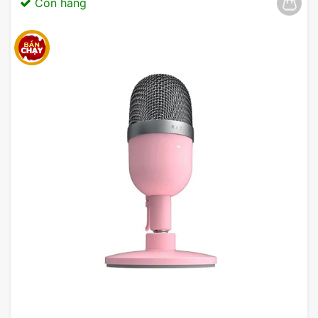
Còn hàng
Máy chủ Lenovo ThinkSystem SR650
So Sánh Ổ cứng HDD Enterprise
WD Gold 16TB 3.5 inch SATA III
512MB Cache 7200RPM
(WD161KRYZ) Với Các Sản Phẩm
Tương Tự
BỘ
DUNG
GIÁ
SẢN PHẨM
TỐC ĐỘ
NHỚ
LƯỢNG
CẢ
ĐỆM
Giá
WD Gold 16TB
16TB
7200RPM
512MB
X
Seagate
Giá
16TB
7200RPM
256MB
IronWolf 16TB
Y
Toshiba N300
Giá
16TB
7200RPM
256MB
16TB
Z