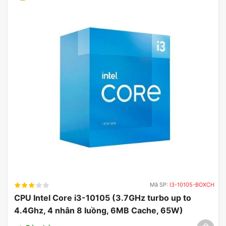
cấp độ tin cậy cao và tuổi thọ dài lâu.
Đặc biệt, WD Ultrastar DC HC310 6TB được thử
nghiệm trong các điều kiện khắc nghiệt, đảm bảo
khả năng phục hồi sau lỗi tốt, bảo vệ dữ liệu của
doanh nghiệp một cách an toàn.
4. Tiết kiệm năng lượng
Mặc dù có hiệu suất cao nhưng WD Ultrastar DC
HC310 6TB vẫn được tối ưu hóa về tiêu thụ điện
năng. Việc giảm mức tiêu thụ năng lượng không
chỉ giúp tiết kiệm chi phí vận hành mà còn góp
phần bảo vệ môi trường.
Mã SP:
I3-10105-BOXCH
Đây là yếu tố quan trọng cho các doanh nghiệp
CPU Intel Core i3-10105 (3.7GHz turbo up to
đang tìm kiếm các giải pháp bền vững và hiệu quả
4.4Ghz, 4 nhân 8 luồng, 6MB Cache, 65W)
về chi phí trong việc duy trì hệ thống lưu trữ của
03/2025