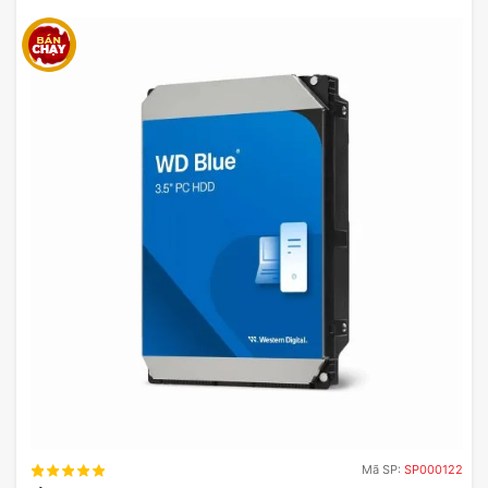
inch SATA III 64MB Cache
5400RPM (WD20EFPX)
Ổ cứng HDD WD Red Plus 2TB có thể hoạt động
tốt với nhiều cấu hình NAS khác nhau, bao gồm
các thương hiệu như Synology, QNAP và Asustor.
Những hệ thống thường hỗ trợ giao thức RAID,
giúp bảo vệ dữ liệu và nâng cao khả năng truy
cập. Người dùng nên xem xét việc kết hợp ổ cứng
WD Red Plus 2TB với các ổ SSD để tối ưu hóa hiệu
suất hệ thống.
So Sánh Ổ cứng HDD WD Red
Plus 2TB 3.5 inch SATA III 64MB
Cache 5400RPM (WD20EFPX)
Với Các Sản Phẩm Tương Tự
Mã SP:
SP000122