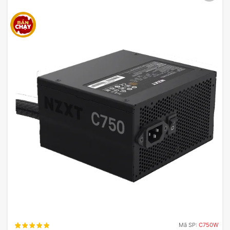
Mã SP:
C750W