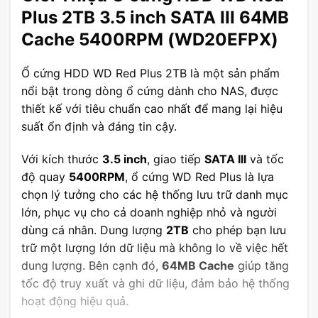
Plus 2TB 3.5 inch SATA III 64MB
Cache 5400RPM (WD20EFPX)
Ổ cứng HDD WD Red Plus 2TB là một sản phẩm
nổi bật trong dòng ổ cứng dành cho NAS, được
thiết kế với tiêu chuẩn cao nhất để mang lại hiệu
suất ổn định và đáng tin cậy.
Với kích thước
3.5 inch
, giao tiếp
SATA III
và tốc
độ quay
5400RPM
, ổ cứng WD Red Plus là lựa
chọn lý tưởng cho các hệ thống lưu trữ danh mục
lớn, phục vụ cho cả doanh nghiệp nhỏ và người
dùng cá nhân. Dung lượng
2TB
cho phép bạn lưu
trữ một lượng lớn dữ liệu mà không lo về việc hết
dung lượng. Bên cạnh đó,
64MB Cache
giúp tăng
tốc độ truy xuất và ghi dữ liệu, đảm bảo hệ thống
hoạt động hiệu quả.