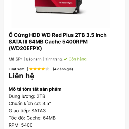
Ổ Cứng HDD WD Red Plus 2TB 3.5 Inch
SATA III 64MB Cache 5400RPM
(WD20EFPX)
Mã SP:
Còn hàng
| Bảo hành:
| Tình trạng:
Lượt xem: |
(4 đánh giá)
Liên hệ
Mô tả tóm tắt sản phẩm
Dung lượng: 2TB
Chuẩn kích cỡ: 3.5”
Giao tiếp: SATA3
Tốc độ: Cache: 64MB
RPM: 5400