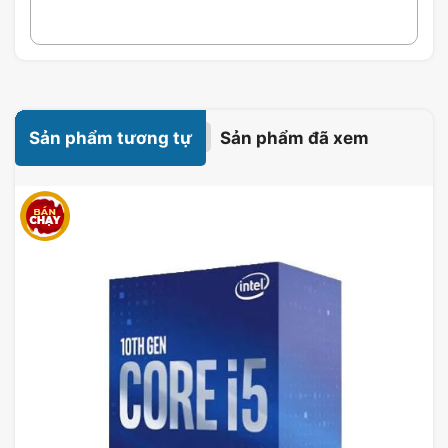
Plus 2TB 3.5 inch SATA III 64MB
Cache 5400RPM (WD20EFPX)
Dung lượng:
2TB
Kích thước:
3.5 inch
Sản phẩm tương tự
Sản phẩm đã xem
Giao tiếp:
SATA III
Tốc độ quay:
5400RPM
Bộ nhớ đệm:
64MB
Loại ổ cứng:
HDD cho NAS
Thời gian bảo hành:
36 tháng
Đặc Điểm Ổ cứng HDD WD Red
Plus 2TB 3.5 inch SATA III 64MB
Cache 5400RPM (WD20EFPX)