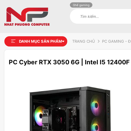
Ghế gaming
Tìm
kiếm:
DANH MỤC SẢN PHẨM
TRANG CHỦ
PC GAMING - 
PC Cyber RTX 3050 6G | Intel I5 12400
Add to
wishlist