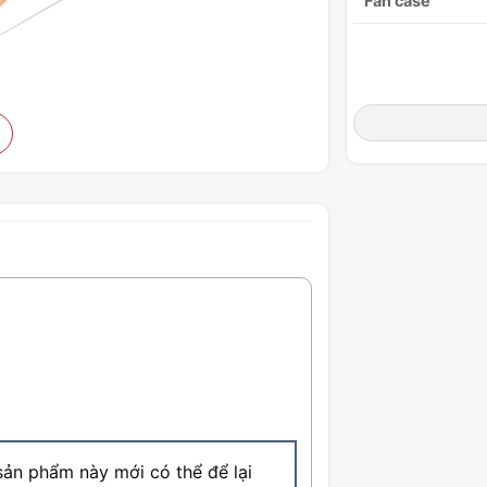
Fan case
16GB | 256GB SSD | RTX
ự lựa chọn cực vô cùng hợp lý với
u cầu giải trí cơ bản như: Lướt web,
a sắm máy tại MyGear, quý khách
ming, miễn phí lắp ráp, vận chuyển,
ghiệm, được sử dụng sản phẩm chính
ản phẩm này mới có thể để lại