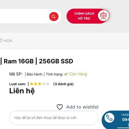
CHÍNH SÁCH
HỖ TRỢ
ĐỒ HỌA
F | Ram 16GB | 256GB SSD
Mã SP:
Còn hàng
| Bảo hành:
| Tình trạng:
Lượt xem: |
(3 đánh giá)
Liên hệ
Add to wishlist
Hotli
094