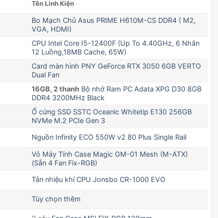
Tên Linh Kiện
Bo Mạch Chủ Asus PRIME H610M-CS DDR4 ( M2,
VGA, HDMI)
CPU Intel Core I5-12400F (Up To 4.40GHz, 6 Nhân
12 Luồng,18MB Cache, 65W)
Card màn hình PNY GeForce RTX 3050 6GB VERTO
Dual Fan
16GB, 2 thanh
Bộ nhớ Ram PC Adata XPG D30 8GB
DDR4 3200MHz Black
Ổ cứng SSD SSTC Oceanic Whitetip E130 256GB
NVMe M.2 PCIe Gen 3
Nguồn Infinity ECO 550W v2 80 Plus Single Rail
Vỏ Máy Tính Case Magic GM-01 Mesh (M-ATX)
(Sẵn 4 Fan Fix-RGB)
Tản nhiệu khí CPU Jonsbo CR-1000 EVO
Tùy chọn thêm