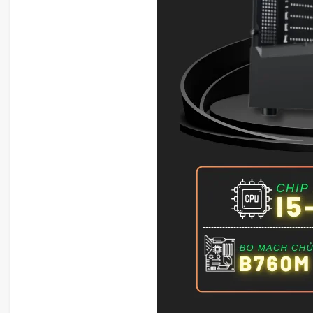
Bo mạch chủ mainboard ASUS H610M D4
Sử dụng bo mạch chủ Asus H610M D4 hỗ trợ đầy đủ cá
2 khe cắm RAM DDR4
1 khe cắm SSD M.2 PCIe Gen3 x4
1 khe cắm VGA PCIe Gen 4 x4
4 cổng cắm SATA SSD
1 cổng xuất hình VGA, 1 cổng xuất hình HDMI
6 cổng cắm USB, hỗ trợ cổng xuất âm thanh trực tiếp