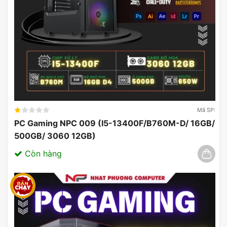
Mã SP:
PC Gaming NPC 009 (I5-13400F/B760M-D/ 16GB/
Bo Mạch Chủ Mainboard Asus ROG
500GB/ 3060 12GB)
Maximus Z790 Apex Encore WIFI DDR5
Còn hàng
Sử dụngBo Mạch Chủ Mainboard Asus ROG
Maximus Z790 Apex Encore WIFI DDR5 hỗ trợ đầy
đủ các cổng giao tiếp, chất lượng linh kiện thuộc
hàng TOP, dàn phase VRM cao cấp sẵn sàng giúp
CPU hoạt động một cách mạnh mẽ nhất: