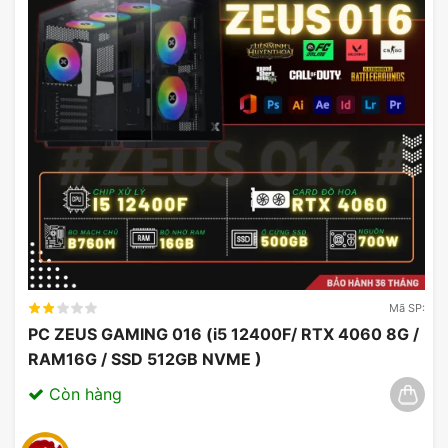
2 khe cắm RAM DDR5
5 khe cắm SSD M.2 PCIe Gen4 x4
2 khe cắm VGA PCIe Gen 5 x16, 1 khe PCIe Gen4
x16(chạy ở tốc độ x4)
6 cổng cắm SATA SSD
9 cổng cắm USB, 1 cổng USB-TypeC, hỗ trợ cổng
xuất âm thanh trực tiếp
Hỗ trợ Wifi7, Bluetooth
Mã SP:
PC ZEUS GAMING 016 (i5 12400F/ RTX 4060 8G /
RAM16G / SSD 512GB NVME )
Còn hàng