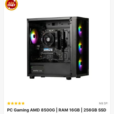
Bộ tản nhiệt nước Asus ROG Ryujin III 360
ARGB Extreme
Để làm mát cho con quái vật Intel Core i9-14900k
của máy, một Bộ tản nhiệt nước Asus ROG Ryujin III
Mã SP:
360 ARGB Extreme được sử dụng giúp máy luôn
PC Gaming AMD 8500G | RAM 16GB | 256GB SSD
hoạt động trong trạng thái mát nhất, qua đó CPU