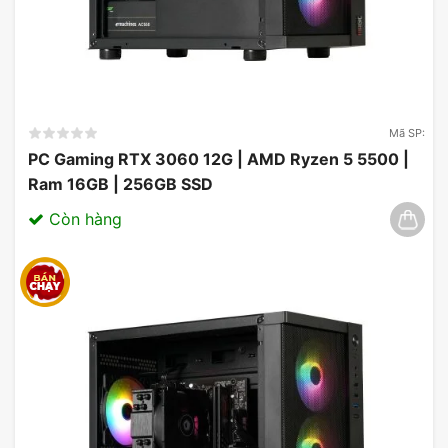
Mã SP:
PC Gaming RTX 3060 12G | AMD Ryzen 5 5500 |
Ram 16GB | 256GB SSD
Còn hàng
Ổ cứng SSD Lexar NQ790 M.2 2280 NVME
1TB GEN 4
Ổ SSD cao cấp nhất từ Lexar. Với tốc độ đọc tối
đa lên đến 7000 MB/s trên bằng thông Gen4x4.
Với tốc độ cực cao và độ bền cao giúp chiếc SSD
này trở thành chiếc SSD cao cấp nhất hiện tại.