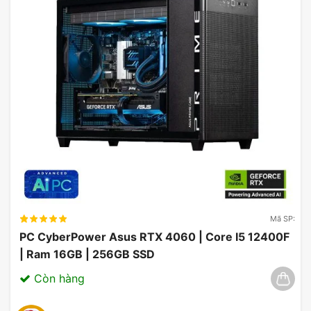
Bộ nguồn máy tính Asus ROG Strix AURA
1000W 80 Plus Gold
Đầu tư vào một bộ nguồn chất lượng cao, công
suất thực chưa bao giờ là phung phí. Với việc trang
bị một bộ nguồn chất lượng cao, công suất thực
1000W và hiệu suất đạt chuẩn 80 Plus Gold với
toàn bộ dây cáp rời, bộ máy của bạn sẽ luôn đạt
tình trạng khỏe mạnh nhất, không bao giờ bị thiếu
điện cũng như sử dụng hiệu quả điện năng nhất có
thể.
Mã SP:
PC CyberPower Asus RTX 4060 | Core I5 12400F
| Ram 16GB | 256GB SSD
Còn hàng