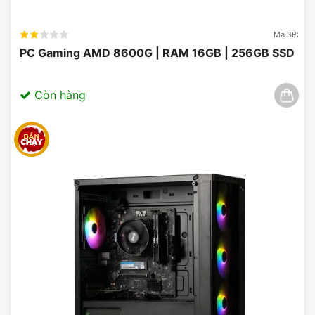
Mã SP:
PC Gaming AMD 8600G | RAM 16GB | 256GB SSD
Vỏ Case ASUS ROG Hyperion GR701 Black
Còn hàng
Sử dụng vỏ Case ASUS ROG Hyperion GR701
Black với thiết kế dạng Full-tower với ngoại hình
cực ngầu và hầm hố