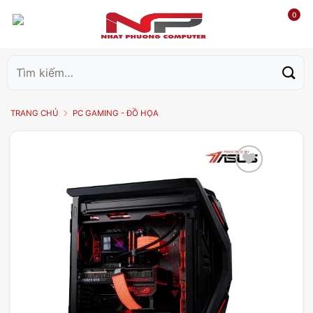
0
Tìm
kiếm:
TRANG CHỦ
PC GAMING - ĐỒ HỌA
Add to
wishlist