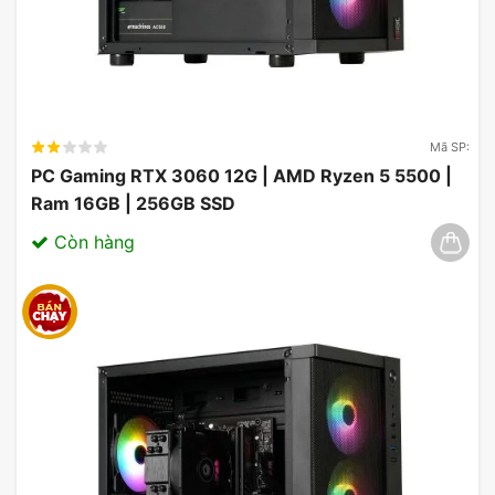
hoặc các Game Esport phổ thông với tốc độ cao
hơn gấp 4 lần ổ HDD . Ngoài ra với việc hỗ trợ
nâng cấp mạnh mẽ từ bo mạch chủ, bạn hoàn toàn
có thể nâng cấp dung lượng ổ cứng SSD này lên
cao hơn (512GB hoặc thậm chí 1TB , 2TB…) hoặc
Mã SP:
có thể gắn thêm ổ cứng HDD hoặc ổ cứng SSD
PC Gaming RTX 3060 12G | AMD Ryzen 5 5500 |
2.5″ giao tiếp Sata 3.
Ram 16GB | 256GB SSD
Còn hàng