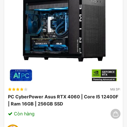
Mã SP:
PC CyberPower Asus RTX 4060 | Core I5 12400F
| Ram 16GB | 256GB SSD
Vỏ Case ASUS Prime AP201 Tempered
Glass MicroATX Case
Còn hàng
Vỏ Case ASUS Prime AP201 Tempered Glass