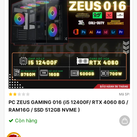
Mã SP:
PC ZEUS GAMING 016 (i5 12400F/ RTX 4060 8G /
RAM16G / SSD 512GB NVME )
Còn hàng
Bộ nhớ Ram PC Lexar Thor 8GB Bus