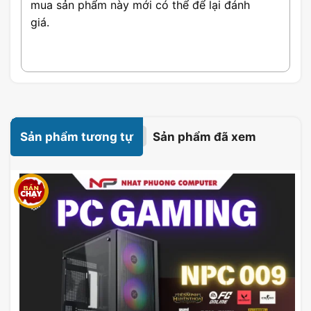
mua sản phẩm này mới có thể để lại đánh
onboard nên sẽ giúp bạn tiết kiệm tối đa chi phí
giá.
khi build máy tính.
Sản phẩm tương tự
Sản phẩm đã xem