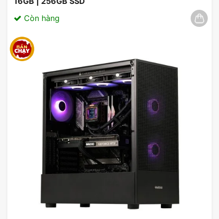
16GB | 256GB SSD
Còn hàng
Card màn hình ASUS Dual Radeon RX
6600 V3 8GB GDDR6
Dòng Card màn hình ASUS Dual Radeon RX 6600
V3 8GB GDDR6 mới nhất từ Asus: hiệu năng cao
cấp, tản nhiệt hiệu quả, tối ưu hóa điện năng tiêu
thụ, kích thước gọn gàng.