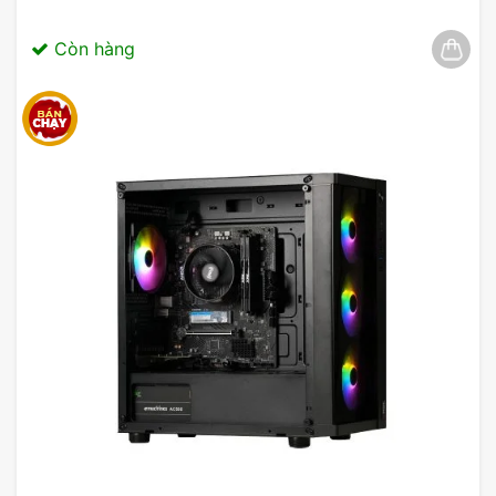
Còn hàng
Bộ Tản Nhiệt Khí ID-COOLING SE-214-XT
Bộ máy sẽ đi kèm một tản nhiệt khi cho CPU –
giúp bộ máy của bạn hoạt động luôn mát mẻ, qua
đó kéo dài tuổi thọ linh kiện cũng như giúp CPU
luôn đạt được trạng thái sức mạnh cao nhất.