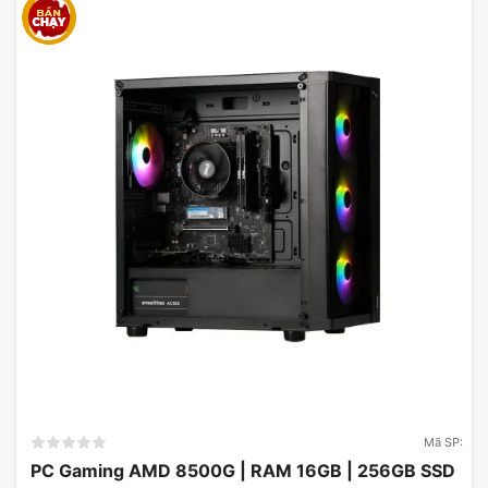
MicroATX Case với thiết kế dạng mid-tower hiện
đại, với 5 cạnh đều là mặt lưới vô cùng thoáng khí,
cạnh bên hông còn lại là kính cường lực show-off
được các linh kiện. Có 2 màu đen và trắng và 2
tùy chọn mặt trước lưới hoặc kính cho bạn lựa
chọn.
Mã SP:
PC Gaming AMD 8500G | RAM 16GB | 256GB SSD