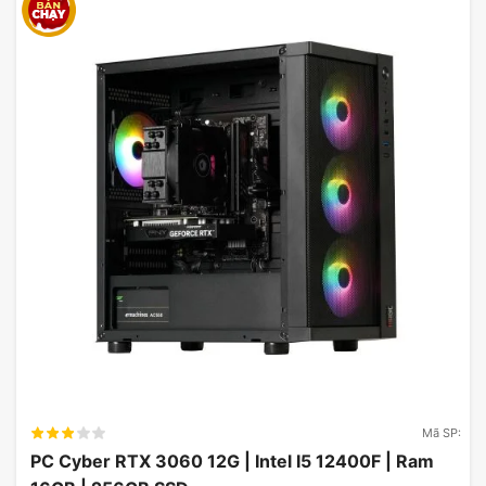
3200Mhz DDR4
RAM sử dụng 2 thanh 8GB DDR4 bus 3200Mhz,
giúp bạn dễ dàng nâng cấp bộ nhớ về sau do máy
vẫn sẽ còn trống 2 khe cắm RAM. Ngoài ra RAM
còn hỗ trợ XMP 2.0 giúp người dùng khai thác tối
đa hiệu năng sản phẩm chỉ với 1 cú click chuột.
Mã SP:
PC Cyber RTX 3060 12G | Intel I5 12400F | Ram