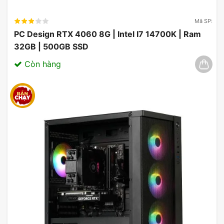
Mã SP:
PC Design RTX 4060 8G | Intel I7 14700K | Ram
32GB | 500GB SSD
Còn hàng
Ổ Cứng SSD Lexar 256GB 2.5″ SATA
NS100 LNS100-256RB
Đáp ứng đủ như cầu lưu trữ cơ bản của người
dùng: Cài đặt Windows, các phần mềm cơ bản