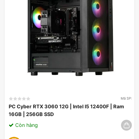
Card màn hình ZOTAC GAMING GeForce
RTX 4070 SUPER Twin Edge OC 12GB
GDDR6X
Dòng Card màn hình ZOTAC GAMING GeForce RTX
4070 SUPER Twin Edge OC 12GB GDDR6X mới
nhất từ Zotac: hiệu năng cao cấp, tản nhiệt hiệu
quả, tối ưu hóa điện năng tiêu thụ, kích thước gọn
gàng.
Mã SP:
PC Cyber RTX 3060 12G | Intel I5 12400F | Ram
16GB | 256GB SSD
Còn hàng