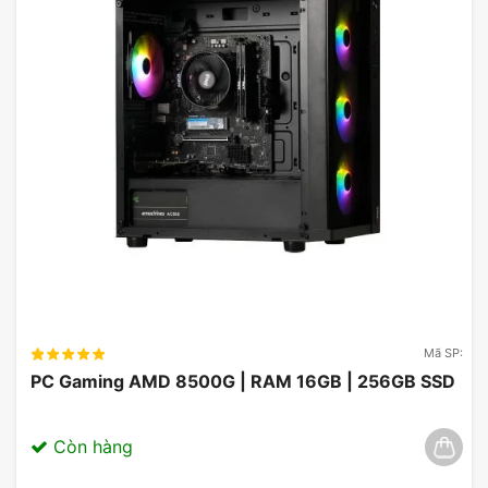
Bộ Tản Nhiệt Nước AIO Thermalright Aqua
Elite 240 V3
Bộ máy sẽ đi kèm một tản nhiệt cho CPU – giúp
bộ máy của bạn hoạt động luôn mát mẻ, qua đó
kéo dài tuổi thọ linh kiện cũng như giúp CPU luôn
đạt được trạng thái sức mạnh cao nhất.
Mã SP:
PC Gaming AMD 8500G | RAM 16GB | 256GB SSD
Còn hàng