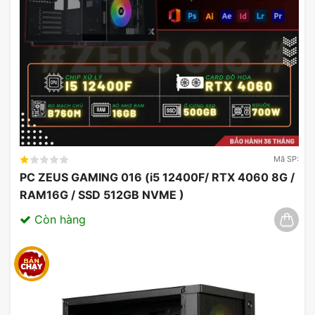
giúp người dùng khai thác tối đa hiệu năng sản
phẩm chỉ với 1 cú click chuột.
Mã SP:
PC ZEUS GAMING 016 (i5 12400F/ RTX 4060 8G /
RAM16G / SSD 512GB NVME )
Còn hàng