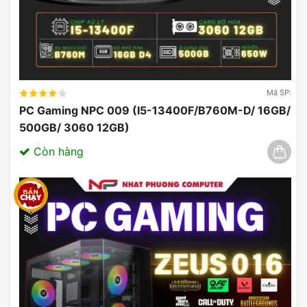
Mã SP:
PC Gaming NPC 009 (I5-13400F/B760M-D/ 16GB/
500GB/ 3060 12GB)
Còn hàng
Bộ Nhớ Ram PC Adata Lancer Blade RGB
16Gb DDR5 6000Mh Black
RAM sử dụng 2 thanh Bộ Nhớ Ram PC Adata
Lancer Blade RGB 16Gb DDR5 6000Mh Black ,
giúp bạn dễ dàng đạt được hiệu năng cao nhờ
chạy Dual channel. Ngoài ra RAM còn hỗ trợ EXPO