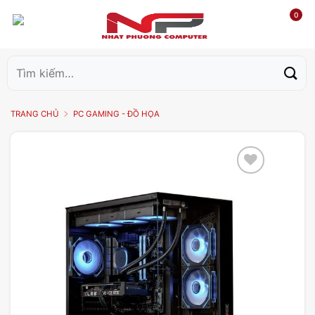
0
Tìm
kiếm:
TRANG CHỦ
PC GAMING - ĐỒ HỌA
Add to
wishlist