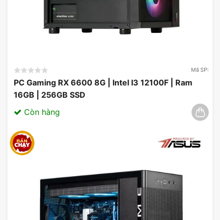
Mã SP:
PC Gaming RX 6600 8G | Intel I3 12100F | Ram
16GB | 256GB SSD
Còn hàng
Vỏ máy tính Case Magic Aqua-M Ultra Pro
Sử dụng Vỏ máy tính Case Magic Aqua-M Ultra
Pro với thiết kế dạng bể cá hiện đại, với 2 mặt kính
cho phép bạn show toàn bộ linh kiện bên trong.