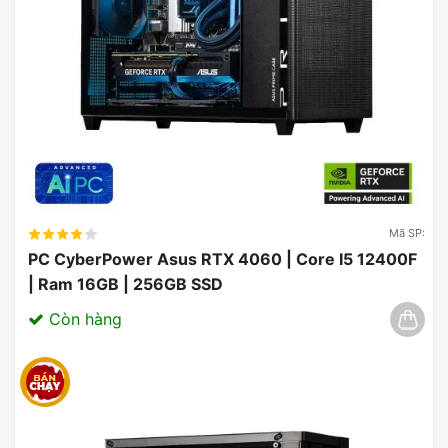
Case hỗ trợ lên đến 9 quạt làm mát, cho phép
luồng không khí ra vào case hợp lý, làm mát tối đa.
Mã SP:
PC CyberPower Asus RTX 4060 | Core I5 12400F
| Ram 16GB | 256GB SSD
Còn hàng