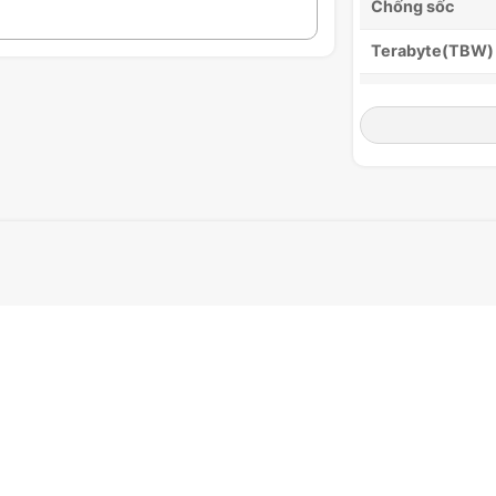
Chống sốc
Terabyte(TBW)
Trọng lượng
Kích thước (Lx