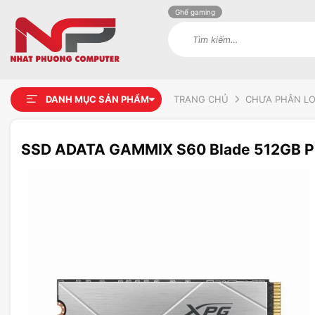
Ghế gaming
Tìm
kiếm:
DANH MỤC SẢN PHẨM
TRANG CHỦ
CHƯA PHÂN LO
SSD ADATA GAMMIX S60 Blade 512GB 
Add to
wishlist