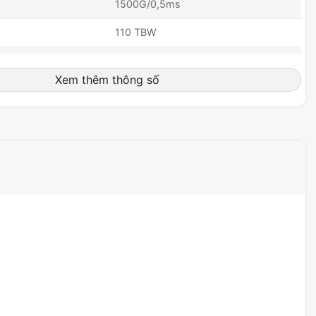
1500G/0,5ms
110 TBW
11g (có tản nhiệt)
Xem thêm thông số
7g (không có tản nhiệt)
80 x 22 x 3,13mm (có tản nhiệt)
WxH)
80 x 22 x 2,15mm (không có tản
nhiệt)