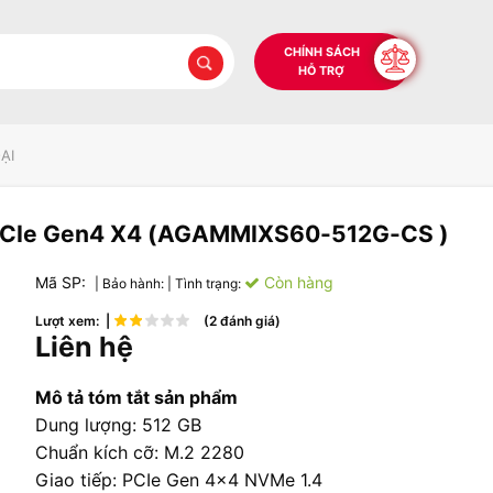
CHÍNH SÁCH
HỖ TRỢ
ẠI
PCIe Gen4 X4 (AGAMMIXS60-512G-CS )
Mã SP:
Còn hàng
| Bảo hành:
| Tình trạng:
Lượt xem: |
(2 đánh giá)
Liên hệ
Mô tả tóm tắt sản phẩm
Dung lượng: 512 GB
Chuẩn kích cỡ: M.2 2280
Giao tiếp: PCIe Gen 4x4 NVMe 1.4