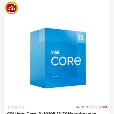
Mã SP:
I3-10105-BOXCH
CPU Intel Core i3-10105 (3.7GHz turbo up to