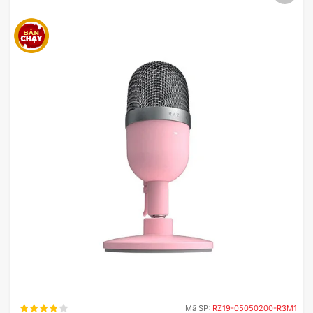
Tay cầm E-DRA EGP7603 được trang bị chế độ
chơi game thông minh, giúp tối ưu hóa tốc độ
phản hồi của các nút bấm.
Có nghĩa là bạn sẽ có lợi thế hơn trong các trận
đấu căng thẳng, khi mỗi giây đều quan trọng. Các
nút bấm có độ nhạy cao và phản hồi nhanh, tạo ra
trải nghiệm chơi game mượt mà và liền mạch.
Mã SP:
RZ19-05050200-R3M1