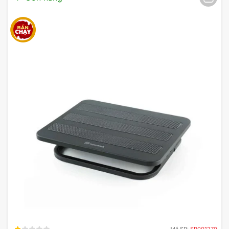
Mode
được tích hợp giúp tăng tốc độ phản hồi
của các nút bấm, tạo ra một lợi thế lớn trong các
trận đấu.
Tuy nhiên, một số người dùng có thể cảm thấy sản
phẩm hơi nặng so với những tay cầm khác trên thị
trường. Nhưng với những tính năng nổi bật và hiệu
suất ấn tượng, tay cầm E-DRA EGP7603 vẫn là
một lựa chọn tuyệt vời cho mọi game thủ, từ người
mới bắt đầu cho đến những người đã có kinh
nghiệm.
Mã SP:
SP001270