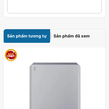
Thương hiệu:
E-DRA
Model:
EGP7603
Kết nối:
Có dây/ Không dây
Hệ điều hành tương thích:
PC, Android
Sản phẩm tương tự
Sản phẩm đã xem
Thiết kế:
Ergonomic
Đặc Điểm Tay cầm chơi game E-
DRA EGP7603
1. Thiết Kế Ergonomic
Tay cầm E-DRA EGP7603
được thiết kế với kiểu
dáng ergonomic, giúp người dùng cảm thấy thoải
mái khi cầm nắm trong thời gian dài.
Các nút bấm được bố trí hợp lý, dễ dàng tiếp cận