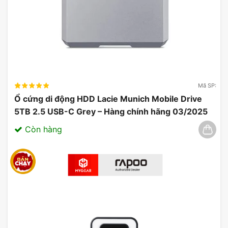
mà không gây căng thẳng cho các ngón tay. Bề
mặt tay cầm E-DRA EGP7603 còn được làm từ
chất liệu chống trượt, đảm bảo độ bám chắc chắn
ngay cả khi bạn chơi game lâu.
Mã SP:
Ổ cứng di động HDD Lacie Munich Mobile Drive
5TB 2.5 USB-C Grey – Hàng chính hãng 03/2025
Còn hàng