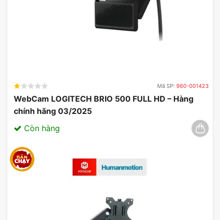
Tay Cầm Chơi Game EDRA EGP7603
5. Thời Gian Sử Dụng Lâu
Với thời lượng pin dài, tay cầm E-DRA EGP7603 có
thể hoạt động lên đến hàng giờ liên tục. Bạn có thể
thỏa sức chơi game mà không lo lắng về việc sạc
Mã SP:
960-001423
pin. Thời gian sạc cũng rất nhanh chóng, giúp bạn
WebCam LOGITECH BRIO 500 FULL HD – Hàng
dễ dàng quay trở lại với những trận chiến yêu thích
chính hãng 03/2025
của mình.
Còn hàng
Gợi Ý Cấu Hình Tương Thích Tay
cầm chơi game E-DRA EGP7603
Tay cầm E-DRA EGP7603 hoạt động tốt nhất với
các cấu hình máy tính và console sau:
PC với hệ điều hành Windows 10 trở lên