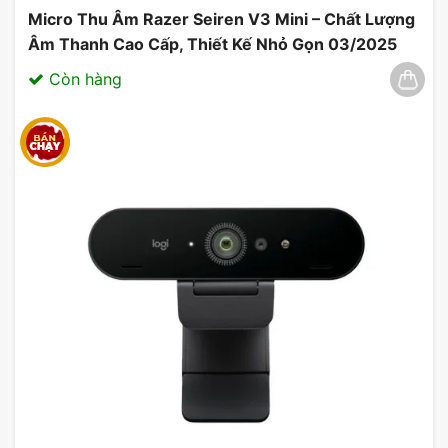
Micro Thu Âm Razer Seiren V3 Mini – Chất Lượng
Âm Thanh Cao Cấp, Thiết Kế Nhỏ Gọn 03/2025
Còn hàng
Tay Cầm Chơi Game EDRA EGP7603
4. Tương Thích Nhiều Hệ Máy
Với khả năng tương thích với
PC
và
Android
, tay
cầm E-DRA EGP7603 phù hợp với hầu hết các
thiết bị mà bạn đang sở hữu.
Việc tương thích mang lại tính linh hoạt tối đa, cho
phép bạn trải nghiệm nhiều trò chơi trên nhiều nền
tảng khác nhau mà không cần phải mua thêm thiết