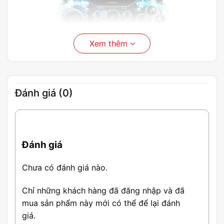
Xem thêm
Đánh giá (0)
Đánh giá
Tay Cầm Chơi Game EDRA EGP7603
Chưa có đánh giá nào.
Chỉ những khách hàng đã đăng nhập và đã
Thông Số Tay cầm chơi game E-
mua sản phẩm này mới có thể để lại đánh
DRA EGP7603
giá.