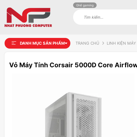
Ghế gaming
Tìm
kiếm:
DANH MỤC SẢN PHẨM
TRANG CHỦ
LINH KIỆN MÁY
Vỏ Máy Tính Corsair 5000D Core Airflo
Add to
wishlist