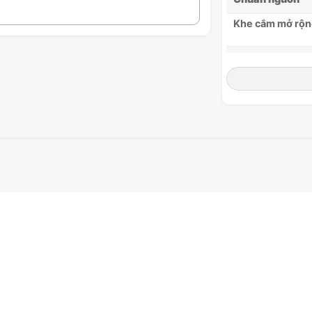
Khe cắm mở rộn
Khoang ổ cứng
IO mặt trước vỏ
Case Window
Bảo hành