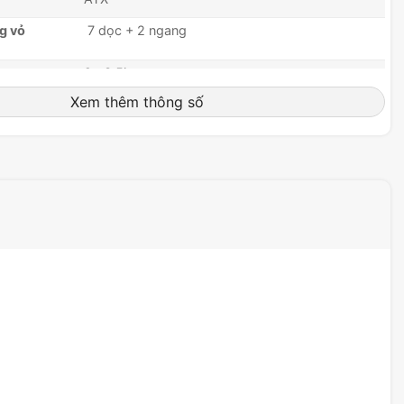
g vỏ
7 dọc + 2 ngang
2x 3.5in
4x 2.5in
Xem thêm thông số
(1x) USB 3.2 Gen 2 Type-C, (2x) USB 3.2 Gen 1
Type-A, (1x) Mic/Headphone
Tempered Glass
24 tháng