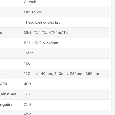
Corsair
Mid Tower
Thép, kính cường lực
rd
Mini-ITX/ ITX/ ATX/ mATX
521 x 520 x 245mm
Trắng
11.64
h
120mm, 140mm, 240mm, 280mm, 360mm
a GPU
400
 tản nhiệt
170
a nguồn
250
ATX