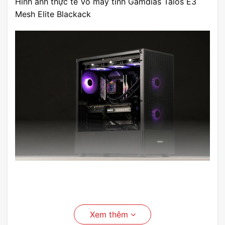
Hình ảnh thực tế Vỏ máy tính Gamdias Talos E3
Mesh Elite Blackack
Xem thêm