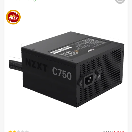
Mã SP:
C750W