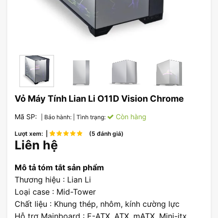
Vỏ Máy Tính Lian Li O11D Vision Chrome
Mã SP:
Còn hàng
| Bảo hành:
| Tình trạng:
Lượt xem: |
(5 đánh giá)
Liên hệ
Mô tả tóm tắt sản phẩm
Thương hiệu : Lian Li
Loại case : Mid-Tower
Chất liệu : Khung thép, nhôm, kính cường lực
Hỗ trợ Mainboard : E-ATX, ATX, mATX, Mini-itx