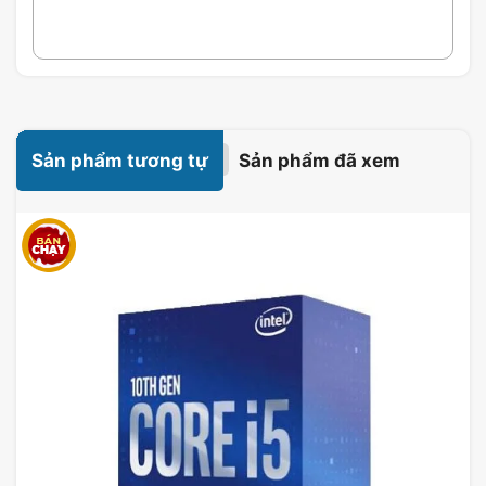
Sức Chứa 5 Ổ
3 Không Gian cho
Đi Dây Cáp Dễ
Cứng
Radiator
Dàng
Sản phẩm tương tự
Sản phẩm đã xem