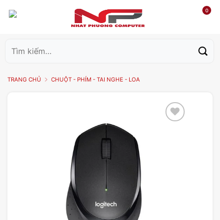
0
Tìm
kiếm:
TRANG CHỦ
CHUỘT - PHÍM - TAI NGHE - LOA
Add to
wishlist