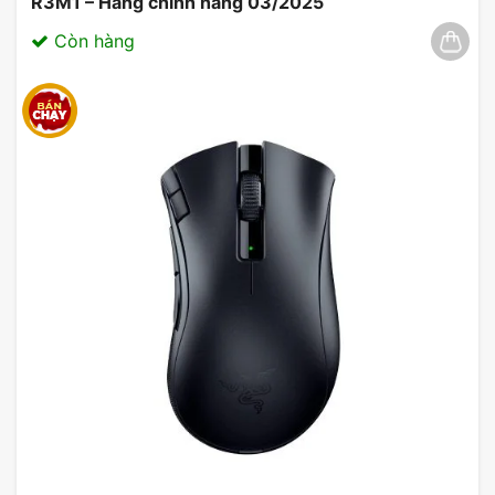
R3M1 – Hàng chính hãng 03/2025
Còn hàng
Chuột không dây M331
Tóm lại, với chuột không dây Logitech M331 sử
dụng thoải mái, độ nhạy cao sẽ là “người bạn đồng
hành” lý tưởng trên bàn làm việc, học tập và giải trí
của bạn.